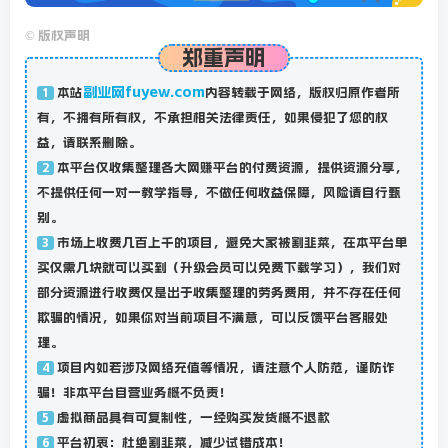
©
版权声明
郑重声明
副业网fuyew.com
本站
内容转载于网络，版权归原作者所
1
有，不拥有所有权，不承担相关法律责任，如果侵犯了您的权
益，请联系删除。
本平台仅收集整理各大网赚平台的付费资源，提供资源分享，
2
不提供任何一对一教学指导，不做任何收益保障，风险请自行甄
别。
市场上收费几百上千的项目，避免大家被割韭菜，在本平台单
3
买仅需几块就可以买到（升级会员可以免费下载学习），我们对
部分资源进行收费仅是出于收集整理的劳务费用，并不存在任何
欺骗的情况，如果你对当前项目不满意，可以反馈平台客服处
理。
项目内如若涉及网络充值等情况，请注意个人防范，谨防诈
4
骗！非本平台自营业务概不负责！
虚拟商品具有可复制性，一经购买发货概不退款
5
平台初衷：杜绝割韭菜，减少试错成本！
6