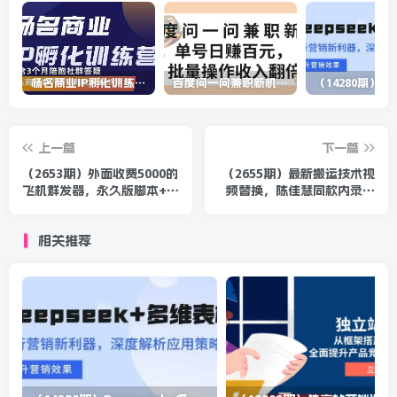
杨名商业IP孵化训练营，从商业到内容到转化一站式学 价值5980元
百度问一问兼职新机遇，单号日赚百元，批量操作收入翻倍
上一篇
下一篇
（2653期）外面收费5000的
（2655期）最新搬运技术视
飞机群发器，永久版脚本+详
频替换，陈佳慧同款内录，
细教程
测试最高跑了2亿
相关推荐