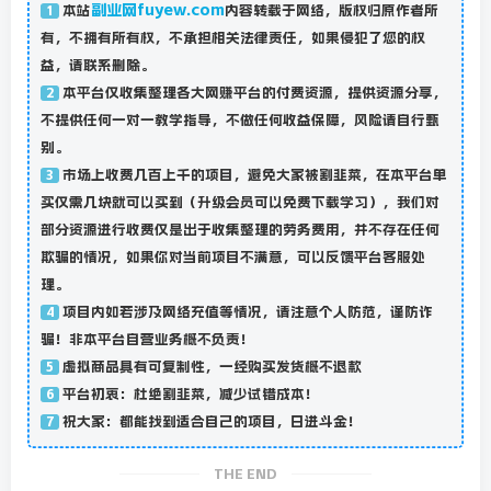
副业网fuyew.com
本站
内容转载于网络，版权归原作者所
1
有，不拥有所有权，不承担相关法律责任，如果侵犯了您的权
益，请联系删除。
本平台仅收集整理各大网赚平台的付费资源，提供资源分享，
2
不提供任何一对一教学指导，不做任何收益保障，风险请自行甄
别。
市场上收费几百上千的项目，避免大家被割韭菜，在本平台单
3
买仅需几块就可以买到（升级会员可以免费下载学习），我们对
部分资源进行收费仅是出于收集整理的劳务费用，并不存在任何
欺骗的情况，如果你对当前项目不满意，可以反馈平台客服处
理。
项目内如若涉及网络充值等情况，请注意个人防范，谨防诈
4
骗！非本平台自营业务概不负责！
虚拟商品具有可复制性，一经购买发货概不退款
5
平台初衷：杜绝割韭菜，减少试错成本！
6
祝大家：都能找到适合自己的项目，日进斗金！
7
THE END