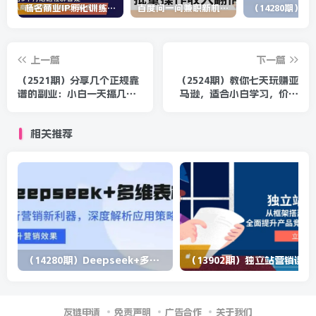
杨名商业IP孵化训练营，从商业到内容到转化一站式学 价值5980元
百度问一问兼职新机遇，单号日赚百元，批量操作收入翻倍
上一篇
下一篇
（2521期）分享几个正规靠
（2524期）教你七天玩赚亚
谱的副业：小白一天搞几百
马逊，适合小白学习，价值
块钱的项目（价值500元）
599元
相关推荐
（14280期）Deepseek+多维表格，银行营销新利器，深度解析应用策略，提升营销效果
（13902期）
友链申请
免责声明
广告合作
关于我们