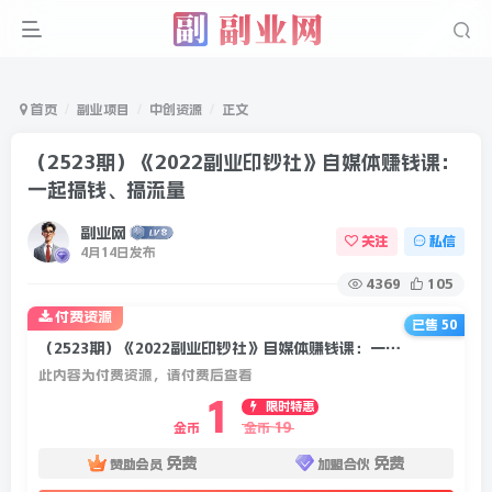
首页
副业项目
中创资源
正文
（2523期）《2022副业印钞社》自媒体赚钱课：
一起搞钱、搞流量
副业网
关注
私信
4月14日发布
4369
105
付费资源
已售 50
（2523期）《2022副业印钞社》自媒体赚钱课：一起搞钱、搞流量
此内容为付费资源，请付费后查看
1
限时特惠
19
金币
金币
免费
免费
赞助会员
加盟合伙