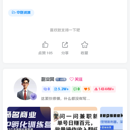
中创资源
喜欢就支持一下吧
点赞
105
分享
收藏
副业网
关注
0
5.2W+
0
5
14344W+
这家伙很懒，什么都没有写...