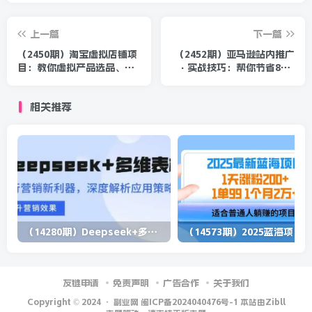
上一篇
下一篇
（2450期）淘宝虚拟店铺项
（2452期）亚马逊站内推广
目：教你虚拟产品选品、售
·实战技巧：帮你节省80%
后处理、防范技术等，不违
不必要推广预算！
规玩法
相关推荐
（14280期）Deepseek+多维表格，银行营销新利器，深度解析应用策略，提升营销效果
（1
友链申请
免责声明
广告合作
关于我们
Copyright © 2024 ·
副业网 闽ICP备2024040476号-1 本站由Zibll