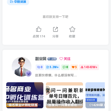
中创资源
喜欢就支持一下吧
点赞
174
分享
收藏
副业网
关注
0
5.2W+
0
5
14343W+
这家伙很懒，什么都没有写...
杨名商业IP孵化训练营，从商业到内容到转化一站式学 价值5980元
百度问一问兼职新机遇，单号日赚百元，批量操作收入翻倍