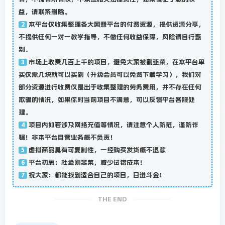
益，请联系删除。
本平台仅收集整理各大网赚平台的付费资源，提供资源分享，
2
不提供任何一对一教学指导，不做任何收益保障，风险请自行甄
别。
市场上收费几百上千的项目，避免大家被割韭菜，在本平台单
3
买仅需几块就可以买到（升级会员可以免费下载学习），我们对
部分资源进行收费仅是出于收集整理的劳务费用，并不存在任何
欺骗的情况，如果你对当前项目不满意，可以反馈平台客服处
理。
项目内如若涉及网络充值等情况，请注意个人防范，谨防诈
4
骗！非本平台自营业务概不负责！
虚拟商品具有可复制性，一经购买发货概不退款
5
平台初衷：杜绝割韭菜，减少试错成本！
6
祝大家：都能找到适合自己的项目，日进斗金！
7
THE END