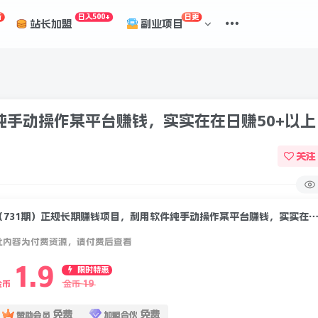
折
日入500+
日更
站长加盟
副业项目
纯手动操作某平台赚钱，实实在在日赚50+以上
关注
（731期）正规长期赚钱项目，利用软件纯手动操作某平台赚钱，实实在在日赚5
此内容为付费资源，请付费后查看
1.9
限时特惠
19
金币
金币
免费
免费
赞助会员
加盟合伙