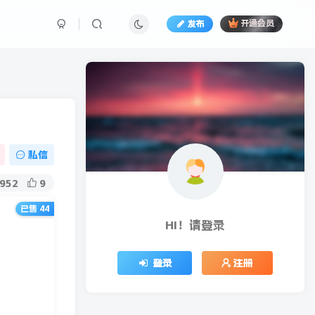
发布
开通会员
私信
952
9
已售 44
0+以上
HI！请登录
登录
注册