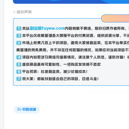
©
版权声明
副业网fuyew.com
本站
内容转载于网络，版权归原作者所有，
1
本平台仅收集整理各大网赚平台的付费资源，提供资源分享，不
2
市场上收费几百上千的项目，避免大家被割韭菜，在本平台单买
3
集整理的劳务费用，并不存在任何欺骗的情况，如果你对当前项目不
项目内如若涉及网络充值等情况，请注意个人防范，谨防诈骗！
4
虚拟商品具有可复制性，一经购买发货概不退款
5
平台初衷：杜绝割韭菜，减少试错成本！
6
祝大家：都能找到适合自己的项目，日进斗金！
7
中创资源