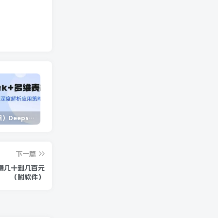
（14280期）Deepseek+多维表格，银行营销新利器，深度解析应用策略，提升营销效果
（14573期）2025蓝海项目 1天涨粉200+ 1单99 1个月2万+
（13902期）独立站营销课，从框架搭建到二次营销，全面提升产品竞争力和用户忠诚度
下一篇
赚几十到几百元
（附软件）