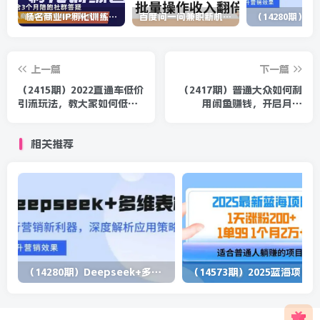
杨名商业IP孵化训练营，从商业到内容到转化一站式学 价值5980元
百度问一问兼职新机遇，单号日赚百元，批量操作收入翻倍
上一篇
下一篇
（2415期）2022直通车低价
（2417期）普通大众如何利
引流玩法，教大家如何低投
用闲鱼赚钱，开启月入
入高回报的直通车玩法
3000+的副业
相关推荐
（14280期）Deepseek+多维表格，银行营销新利器，深度解析应用策略，提升营销效果
（1