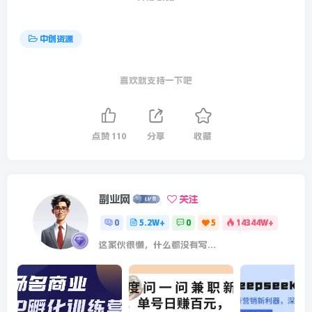
中创资源
喜欢就支持一下吧
点赞
110
分享
收藏
副业网
关注
0
5.2W+
0
5
14344W+
这家伙很懒，什么都没有写...