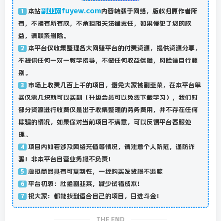
副业网fuyew.com
本站
内容转载于网络，版权归原作者所
1
有，不拥有所有权，不承担相关法律责任，如果侵犯了您的权
益，请联系删除。
本平台仅收集整理各大网赚平台的付费资源，提供资源分享，
2
不提供任何一对一教学指导，不做任何收益保障，风险请自行甄
别。
市场上收费几百上千的项目，避免大家被割韭菜，在本平台单
3
买仅需几块就可以买到（升级会员可以免费下载学习），我们对
部分资源进行收费仅是出于收集整理的劳务费用，并不存在任何
欺骗的情况，如果你对当前项目不满意，可以反馈平台客服处
理。
项目内如若涉及网络充值等情况，请注意个人防范，谨防诈
4
骗！非本平台自营业务概不负责！
虚拟商品具有可复制性，一经购买发货概不退款
5
平台初衷：杜绝割韭菜，减少试错成本！
6
祝大家：都能找到适合自己的项目，日进斗金！
7
THE END