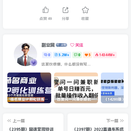
点赞
49
分享
收藏
副业网
关注
0
5.2W+
0
5
14344W+
这家伙很懒，什么都没有写...
杨名商业IP孵化训练营，从商业到内容到转化一站式学 价值5980元
百度问一问兼职新机遇，单号日赚百元，批量操作收入翻倍
上一篇
下一篇
（2395期）网课变现特训
（2397期）2022直通车系统