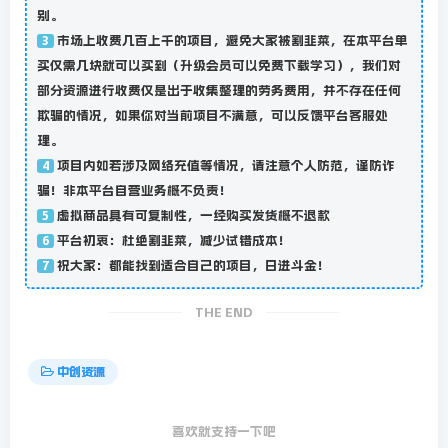
别。
市场上收费几百上千的项目，避免大家被割韭菜，在本平台单
3
买仅需几块就可以买到（升级会员可以免费下载学习），我们对
部分资源进行收费仅是出于收集整理的劳务费用，并不存在任何
欺骗的情况，如果你对当前项目不满意，可以反馈平台客服处
理。
项目内如若涉及网络充值等情况，请注意个人防范，谨防诈
4
骗！非本平台自营业务概不负责！
虚拟商品具有可复制性，一经购买发货概不退款
5
平台初衷：杜绝割韭菜，减少试错成本！
6
祝大家：都能找到适合自己的项目，日进斗金！
7
THE END
中创资源
喜欢就支持一下吧