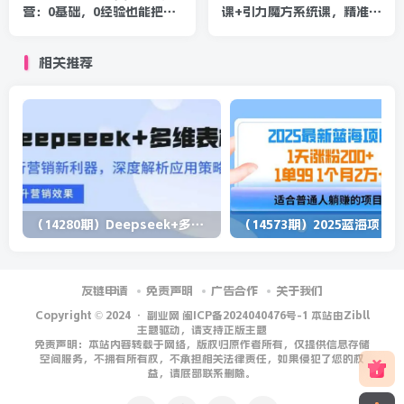
营：0基础，0经验也能把知
课+引力魔方系统课，精准拉
识变成钱！
新低价引流、卡位、收割
相关推荐
（14280期）Deepseek+多维表格，银行营销新利器，深度解析应用策略，提升营销效果
（1
友链申请
免责声明
广告合作
关于我们
Copyright © 2024 ·
副业网 闽ICP备2024040476号-1 本站由Zibll
主题驱动，请支持正版主题
免责声明：本站内容转载于网络，版权归原作者所有，仅提供信息存储
空间服务，不拥有所有权，不承担相关法律责任，如果侵犯了您的权
益，请底部联系删除。