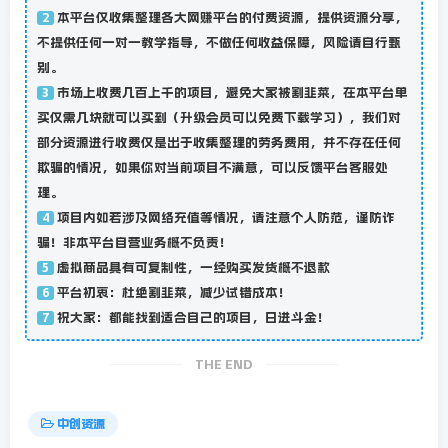
本平台仅收集整理各大网赚平台的付费资源，提供资源分享，
2
不提供任何一对一教学指导，不做任何收益保障，风险请自行甄
别。
市场上收费几百上千的项目，避免大家被割韭菜，在本平台单
3
买仅需几块就可以买到（升级会员可以免费下载学习），我们对
部分资源进行收费仅是出于收集整理的劳务费用，并不存在任何
欺骗的情况，如果你对当前项目不满意，可以反馈平台客服处
理。
项目内如若涉及网络充值等情况，请注意个人防范，谨防诈
4
骗！非本平台自营业务概不负责！
虚拟商品具有可复制性，一经购买发货概不退款
5
平台初衷：杜绝割韭菜，减少试错成本！
6
祝大家：都能找到适合自己的项目，日进斗金！
7
THE END
中创资源