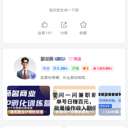
喜欢就支持一下吧
点赞
157
分享
收藏
副业网
关注
0
5.2W+
0
5
14354W+
这家伙很懒，什么都没有写...
杨名商业IP孵化训练营，从商业到内容到转化一站式学 价值5980元
百度问一问兼职新机遇，单号日赚百元，批量操作收入翻倍