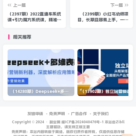
上一篇
下一篇
（2397期）2022直通车系统
（2399期）小红书幼师项
课+引力魔方系统课，精准拉
目，长期且容易上手，一个
新低价引流、卡位、收割
月两三千，好的月入过万
相关推荐
（14280期）Deepseek+多维表格，银行营销新利器，深度解析应用策略，提升营销效果
（13902期）
友链申请
免责声明
广告合作
关于我们
Copyright © 2024 ·
副业网 闽ICP备2024040476号-1 本站由Zibll
主题驱动，请支持正版主题
免责声明：本站内容转载于网络，版权归原作者所有，仅提供信息存储