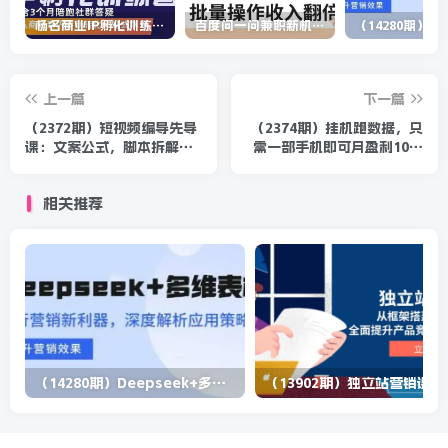
杨名商业IP孵化训练营，从商业到内容到转化一站式学 价值5980元
百度问一问兼职新机遇，单号日赚百元，批量操作收入翻倍
上一篇
下一篇
（2372期）短视频编导先导
（2374期）挂机跑数据，只
课：文案公式，脚本拆解，
需一部手机即可月盈利10万
逻辑算法，让你视频更容易
＋（内部玩法）
上热门
相关推荐
（14280期）Deepseek+多维表格，银行营销新利器，深度解析应用策略，提升营销效果
（13902期）