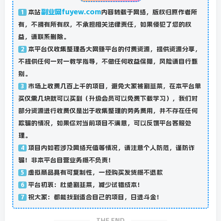
副业网fuyew.com
本站
内容转载于网络，版权归原作者所
1
有，不拥有所有权，不承担相关法律责任，如果侵犯了您的权
益，请联系删除。
本平台仅收集整理各大网赚平台的付费资源，提供资源分享，
2
不提供任何一对一教学指导，不做任何收益保障，风险请自行甄
别。
市场上收费几百上千的项目，避免大家被割韭菜，在本平台单
3
买仅需几块就可以买到（升级会员可以免费下载学习），我们对
部分资源进行收费仅是出于收集整理的劳务费用，并不存在任何
欺骗的情况，如果你对当前项目不满意，可以反馈平台客服处
理。
项目内如若涉及网络充值等情况，请注意个人防范，谨防诈
4
骗！非本平台自营业务概不负责！
虚拟商品具有可复制性，一经购买发货概不退款
5
平台初衷：杜绝割韭菜，减少试错成本！
6
祝大家：都能找到适合自己的项目，日进斗金！
7
THE END