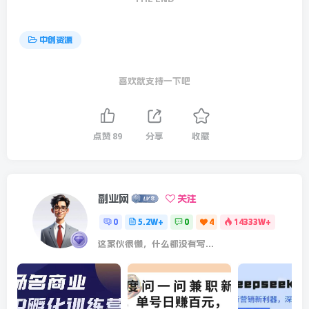
中创资源
喜欢就支持一下吧
点赞
89
分享
收藏
副业网
关注
0
5.2W+
0
4
14333W+
这家伙很懒，什么都没有写...