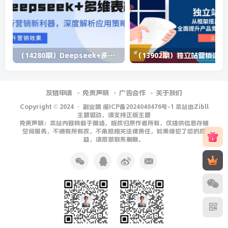
（14280期）Deepseek+多维表格，银行营销新利器，深度解析应用策略，提升营销效果
（13902期）
友链申请
免责声明
广告合作
关于我们
Copyright © 2024 ·
副业网 闽ICP备2024040476号-1 本站由Zibll
主题驱动，请支持正版主题
免责声明：本站内容转载于网络，版权归原作者所有，仅提供信息存储
空间服务，不拥有所有权，不承担相关法律责任，如果侵犯了您的权
益，请底部联系删除。