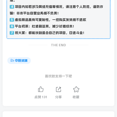
理。
项目内如若涉及网络充值等情况，请注意个人防范，谨防诈
4
骗！非本平台自营业务概不负责！
虚拟商品具有可复制性，一经购买发货概不退款
5
平台初衷：杜绝割韭菜，减少试错成本！
6
祝大家：都能找到适合自己的项目，日进斗金！
7
THE END
中创资源
喜欢就支持一下吧
点赞
131
分享
收藏