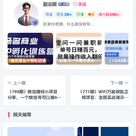
副业网
关注
0
5.2W+
0
5
14344W+
这家伙很懒，什么都没有写...
杨名商业IP孵化训练营，从商业到内容到转化一站式学 价值5980元
百度问一问兼职新机遇，单号日赚百元，批量操作收入翻倍
上一篇
下一篇
（769期）微信赚钱小项目
（771期）WiFi万能钥匙正
分享，一个微信号可以撸6
规项目：全程实战演示过
次，多账号操作轻松日赚几
程，跟着教程走，百分百日
十元
赚50+无上限
相关推荐