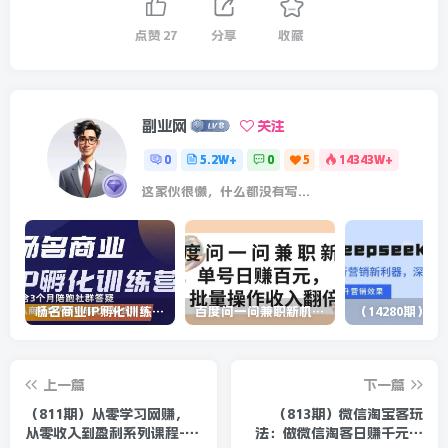
点赞
27
分享
收藏
副业网
关注
0
5.2W+
0
5
14343W+
这家伙很懒，什么都没有写...
杨名商业IP孵化训练营，从商业到内容到转化一站式学 价值5980元
百度问一问兼职新机遇，单号日赚百元，批量操作收入翻倍
上一篇
下一篇
（811期）从零学习网赚，
（813期）微信淘宝客玩
从零收入到盈利系列课程-月
法：做微信淘客日赚千元最