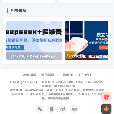
赚万+（30课-无任何基础也
快的方法（共8节课程）价值
可学习）
500元
相关推荐
（14280期）Deepseek+多维表格，银行营销新利器，深度解析应用策略，提升营销效果
（13902期）
友链申请
免责声明
广告合作
关于我们
Copyright © 2024 ·
副业网 闽ICP备2024040476号-1 本站由Zibll
主题驱动，请支持正版主题
免责声明：本站内容转载于网络，版权归原作者所有，仅提供信息存储
空间服务，不拥有所有权，不承担相关法律责任，如果侵犯了您的权
益，请底部联系删除。