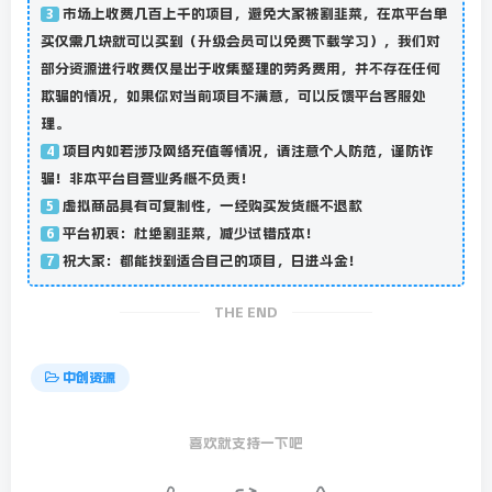
市场上收费几百上千的项目，避免大家被割韭菜，在本平台单
3
买仅需几块就可以买到（升级会员可以免费下载学习），我们对
部分资源进行收费仅是出于收集整理的劳务费用，并不存在任何
欺骗的情况，如果你对当前项目不满意，可以反馈平台客服处
理。
项目内如若涉及网络充值等情况，请注意个人防范，谨防诈
4
骗！非本平台自营业务概不负责！
虚拟商品具有可复制性，一经购买发货概不退款
5
平台初衷：杜绝割韭菜，减少试错成本！
6
祝大家：都能找到适合自己的项目，日进斗金！
7
THE END
中创资源
喜欢就支持一下吧