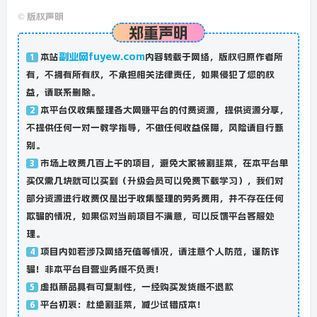
©
版权声明
郑重声明
副业网fuyew.com
本站
内容转载于网络，版权归原作者所
1
有，不拥有所有权，不承担相关法律责任，如果侵犯了您的权
益，请联系删除。
本平台仅收集整理各大网赚平台的付费资源，提供资源分享，
2
不提供任何一对一教学指导，不做任何收益保障，风险请自行甄
别。
市场上收费几百上千的项目，避免大家被割韭菜，在本平台单
3
买仅需几块就可以买到（升级会员可以免费下载学习），我们对
部分资源进行收费仅是出于收集整理的劳务费用，并不存在任何
欺骗的情况，如果你对当前项目不满意，可以反馈平台客服处
理。
项目内如若涉及网络充值等情况，请注意个人防范，谨防诈
4
骗！非本平台自营业务概不负责！
虚拟商品具有可复制性，一经购买发货概不退款
5
平台初衷：杜绝割韭菜，减少试错成本！
6