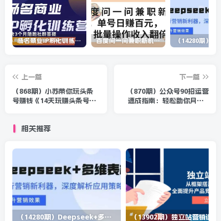
杨名商业IP孵化训练营，从商业到内容到转化一站式学 价值5980元
百度问一问兼职新机遇，单号日赚百元，批量操作收入翻倍
上一篇
下一篇
（868期）小苏带你玩头条
（870期）公众号90招运营
号赚钱《14天玩赚头条号特
速成指南：轻松助你月赚N
训营》价值399元（全套视
万元（共90节课程-录音
频教程）
+PDF文档）
相关推荐
（14280期）Deepseek+多维表格，银行营销新利器，深度解析应用策略，提升营销效果
（13902期）