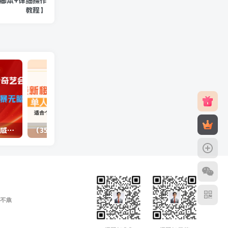
集脚本+详细操作
教程】
（10784期）最新蓝海项目咸鱼零成本卖爱奇艺会员小白有手就行 无脑操作轻松日入三位数
（3577期）最新移动话费项目：利用咸鱼接单，单人利润300+适合个人或工作室
不承