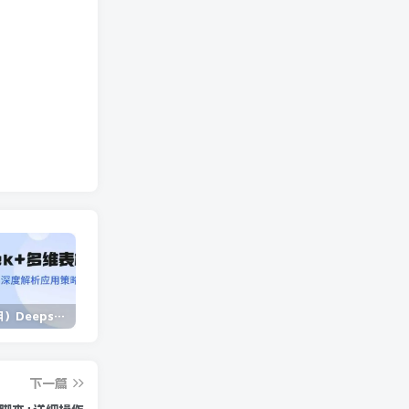
（14280期）Deepseek+多维表格，银行营销新利器，深度解析应用策略，提升营销效果
（14573期）2025蓝海项目 1天涨粉200+ 1单99 1个月2万+
（13902期）独立站营销课，从框架搭建到二次营销，全面提升产品竞争力和用户忠诚度
下一篇