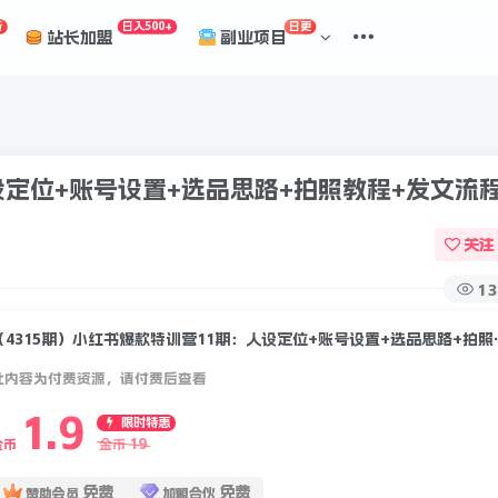
折
日入500+
日更
站长加盟
副业项目
设定位+账号设置+选品思路+拍照教程+发文流
关注
13
（4315期）小红书爆
此内容为付费资源，请付费后查看
1.9
限时特惠
19
金币
金币
免费
免费
赞助会员
加盟合伙