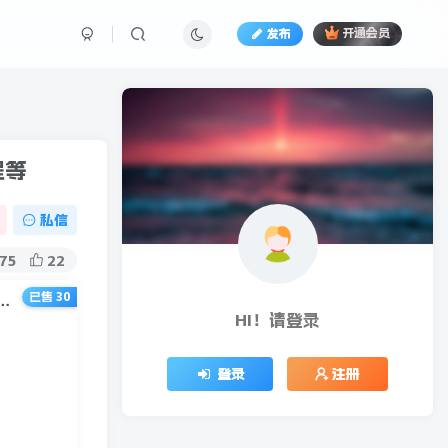
发布
开通会员
程等
私信
75
22
已售 30
款特训营11期：人设定位+账号设置+选品思路+拍照教程+发文流程等
HI！请登录
登录
注册