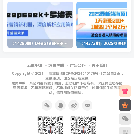
（14280期）Deepseek+多维表格，银行营销新利器，深度解析应用策略，提升营销效果
（1
友链申请
免责声明
广告合作
关于我们
Copyright © 2024 ·
副业网 闽ICP备2024040476号-1 本站由Zibll
主题驱动，请支持正版主题
免责声明：本站内容转载于网络，版权归原作者所有，仅提供信息存储
空间服务，不拥有所有权，不承担相关法律责任，如果侵犯了您的权
益，请底部联系删除。