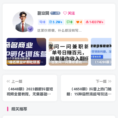
副业网
关注
0
5.2W+
0
4
14337W+
这家伙很懒，什么都没有写...
杨名商业IP孵化训练营，从商业到内容到转化一站式学 价值5980元
百度问一问兼职新机遇，单号日赚百元，批量操作收入翻倍
上一篇
下一篇
（4648期）2023最新抖音短
（4650期）抖音上热门秘
视频全套教程，无需基础，
籍：15种自然流起号玩法，
轻松学习
博主起号最新流量密码
相关推荐