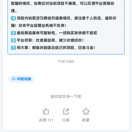
欺骗的情况，如果你对当前项目不满意，可以反馈平台客服处
理。
项目内如若涉及网络充值等情况，请注意个人防范，谨防诈
4
骗！非本平台自营业务概不负责！
虚拟商品具有可复制性，一经购买发货概不退款
5
平台初衷：杜绝割韭菜，减少试错成本！
6
祝大家：都能找到适合自己的项目，日进斗金！
7
THE END
中创资源
喜欢就支持一下吧
点赞
111
分享
收藏