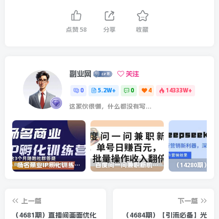
点赞
58
分享
收藏
副业网
关注
0
5.2W+
0
4
14333W+
这家伙很懒，什么都没有写...
杨名商业IP孵化训练营，从商业到内容到转化一站式学 价值5980元
百度问一问兼职新机遇，单号日赚百元，批量操作收入翻倍
上一篇
下一篇
（4681期）直播间画面优化
（4684期）【引流必备】光