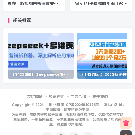
教程，教您如何搭建专业的
猫-小红书直播间引流【永久
直播间-价值399元
脚本+详细教程】
相关推荐
（14280期）Deepseek+多维表格，银行营销新利器，深度解析应用策略，提升营销效果
（1
友链申请
免责声明
广告合作
关于我们
Copyright © 2024 ·
副业网 闽ICP备2024040476号-1 本站由Zibll
主题驱动，请支持正版主题
免责声明：本站内容转载于网络，版权归原作者所有，仅提供信息存储
空间服务，不拥有所有权，不承担相关法律责任，如果侵犯了您的权
益，请底部联系删除。