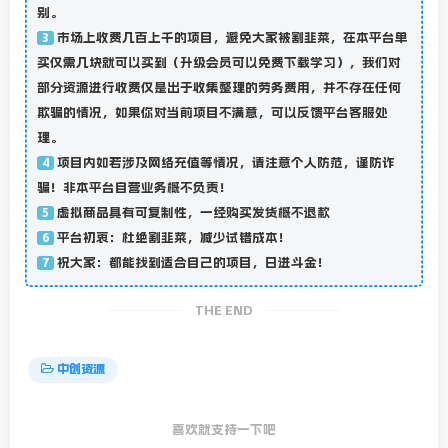
别。
市场上收费几百上千的项目，避免大家被割韭菜，在本平台单
3
买仅需几块就可以买到（升级会员可以免费下载学习），我们对
部分资源进行收费仅是出于收集整理的劳务费用，并不存在任何
欺骗的情况，如果你对当前项目不满意，可以反馈平台客服处
理。
项目内如若涉及网络充值等情况，请注意个人防范，谨防诈
4
骗！非本平台自营业务概不负责！
虚拟商品具有可复制性，一经购买发货概不退款
5
平台初衷：杜绝割韭菜，减少试错成本！
6
祝大家：都能找到适合自己的项目，日进斗金！
7
THE END
中创资源
喜欢就支持一下吧