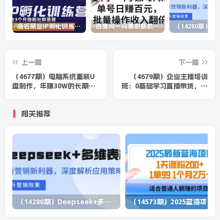
杨名商业IP孵化训练营，从商业到内容到转化一站式学 价值5980元
百度问一问兼职新机遇，单号日赚百元，批量操作收入翻倍
上一篇
下一篇
（4677期）电脑系统重装U
（4679期）企业主播培训
盘制作，年赚30W的长期项
班：0基础学习直播带货，建
目【详细教程】
立主播团队，玩转直播高转
化高成交
相关推荐
（14280期）Deepseek+多维表格，银行营销新利器，深度解析应用策略，提升营销效果
（1