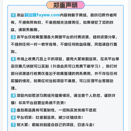
郑重声明
副业网fuyew.com
本站
内容转载于网络，版权归原作者所
1
有，不拥有所有权，不承担相关法律责任，如果侵犯了您的权
益，请联系删除。
本平台仅收集整理各大网赚平台的付费资源，提供资源分享，
2
不提供任何一对一教学指导，不做任何收益保障，风险请自行甄
别。
市场上收费几百上千的项目，避免大家被割韭菜，在本平台单
3
买仅需几块就可以买到（升级会员可以免费下载学习），我们对
部分资源进行收费仅是出于收集整理的劳务费用，并不存在任何
欺骗的情况，如果你对当前项目不满意，可以反馈平台客服处
理。
项目内如若涉及网络充值等情况，请注意个人防范，谨防诈
4
骗！非本平台自营业务概不负责！
虚拟商品具有可复制性，一经购买发货概不退款
5
平台初衷：杜绝割韭菜，减少试错成本！
6
祝大家：都能找到适合自己的项目，日进斗金！
7