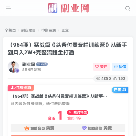
首页
副业项目
中创资源
正文
（964期）实战篇《头条付费专栏训练营》从新手
到月入2W+完整流程全打通
副业网
关注
私信
8月9日发布
4850
152
付费资源
已售 43
（964期）实战篇《头条付费专栏训练营》从新手到月入2W+完整流程全打通
此内容为付费资源，请付费后查看
1
限时特惠
19
金币
金币
免费
免费
赞助会员
加盟合伙