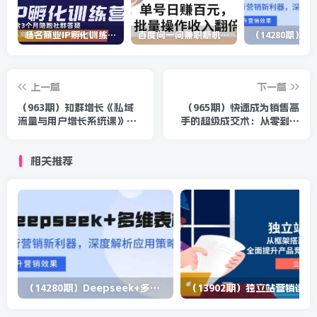
杨名商业IP孵化训练营，从商业到内容到转化一站式学 价值5980元
百度问一问兼职新机遇，单号日赚百元，批量操作收入翻倍
上一篇
下一篇
（963期）知群增长《私域
（965期）快速成为销售高
流量与用户增长系统课》实
手的超级成交术：从零到日
操升级版课程
销千单的秘密（全套课程）
相关推荐
（14280期）Deepseek+多维表格，银行营销新利器，深度解析应用策略，提升营销效果
（13902期）