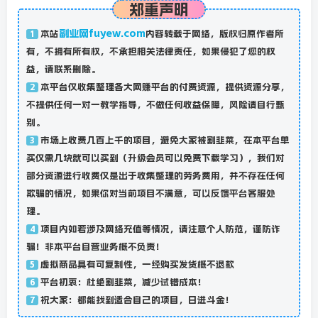
郑重声明
副业网fuyew.com
本站
内容转载于网络，版权归原作者所
1
有，不拥有所有权，不承担相关法律责任，如果侵犯了您的权
益，请联系删除。
本平台仅收集整理各大网赚平台的付费资源，提供资源分享，
2
不提供任何一对一教学指导，不做任何收益保障，风险请自行甄
别。
市场上收费几百上千的项目，避免大家被割韭菜，在本平台单
3
买仅需几块就可以买到（升级会员可以免费下载学习），我们对
部分资源进行收费仅是出于收集整理的劳务费用，并不存在任何
欺骗的情况，如果你对当前项目不满意，可以反馈平台客服处
理。
项目内如若涉及网络充值等情况，请注意个人防范，谨防诈
4
骗！非本平台自营业务概不负责！
虚拟商品具有可复制性，一经购买发货概不退款
5
平台初衷：杜绝割韭菜，减少试错成本！
6
祝大家：都能找到适合自己的项目，日进斗金！
7