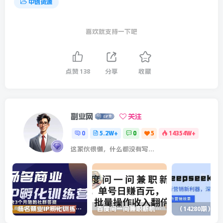
中创资源
喜欢就支持一下吧
点赞
138
分享
收藏
副业网
关注
0
5.2W+
0
5
14354W+
这家伙很懒，什么都没有写...
杨名商业IP孵化训练营，从商业到内容到转化一站式学 价值5980元
百度问一问兼职新机遇，单号日赚百元，批量操作收入翻倍