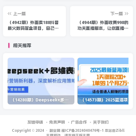
上一篇
下一篇
（4942期）外面卖188抖音
（4944期）外面收费998的
最火数码盲盒项目，自己搭
功夫直播脚本，让你直播变
建自己玩【全套源码+详细教
得和呼吸一样简单(永久脚本
程】
+教程)
相关推荐
（14280期）Deepseek+多维表格，银行营销新利器，深度解析应用策略，提升营销效果
（1
友链申请
免责声明
广告合作
关于我们
Copyright © 2024 ·
副业网 闽ICP备2024040476号-1 本站由Zibll
主题驱动，请支持正版主题