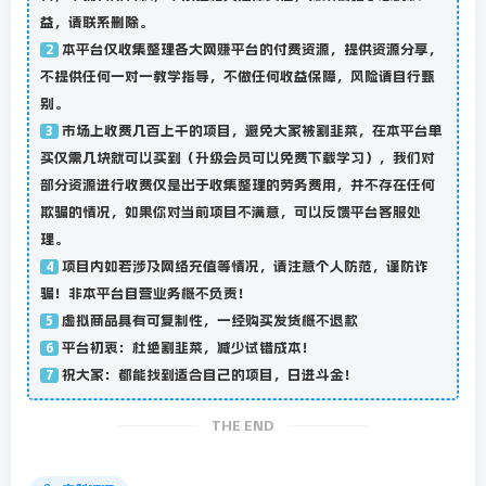
益，请联系删除。
本平台仅收集整理各大网赚平台的付费资源，提供资源分享，
2
不提供任何一对一教学指导，不做任何收益保障，风险请自行甄
别。
市场上收费几百上千的项目，避免大家被割韭菜，在本平台单
3
买仅需几块就可以买到（升级会员可以免费下载学习），我们对
部分资源进行收费仅是出于收集整理的劳务费用，并不存在任何
欺骗的情况，如果你对当前项目不满意，可以反馈平台客服处
理。
项目内如若涉及网络充值等情况，请注意个人防范，谨防诈
4
骗！非本平台自营业务概不负责！
虚拟商品具有可复制性，一经购买发货概不退款
5
平台初衷：杜绝割韭菜，减少试错成本！
6
祝大家：都能找到适合自己的项目，日进斗金！
7
THE END