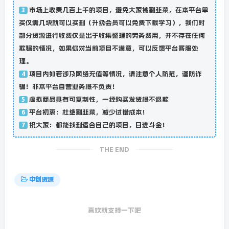
市场上收费几百上千的项目，避免大家被割韭菜，在本平台单
3
买仅需几块就可以买到（升级会员可以免费下载学习），我们对
部分资源进行收费仅是出于收集整理的劳务费用，并不存在任何
欺骗的情况，如果你对当前项目不满意，可以反馈平台客服处
理。
项目内如若涉及网络充值等情况，请注意个人防范，谨防诈
4
骗！非本平台自营业务概不负责！
虚拟商品具有可复制性，一经购买发货概不退款
5
平台初衷：杜绝割韭菜，减少试错成本！
6
祝大家：都能找到适合自己的项目，日进斗金！
7
THE END
中创资源
喜欢就支持一下吧