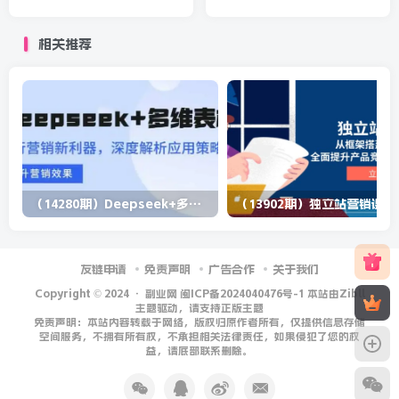
连续21天上榜（全套课程）
锁技术（一单利润100+可接
单赚钱）
相关推荐
（14280期）Deepseek+多维表格，银行营销新利器，深度解析应用策略，提升营销效果
（13902期）
友链申请
免责声明
广告合作
关于我们
Copyright © 2024 ·
副业网 闽ICP备2024040476号-1 本站由Zibll
主题驱动，请支持正版主题
免责声明：本站内容转载于网络，版权归原作者所有，仅提供信息存储
空间服务，不拥有所有权，不承担相关法律责任，如果侵犯了您的权
益，请底部联系删除。