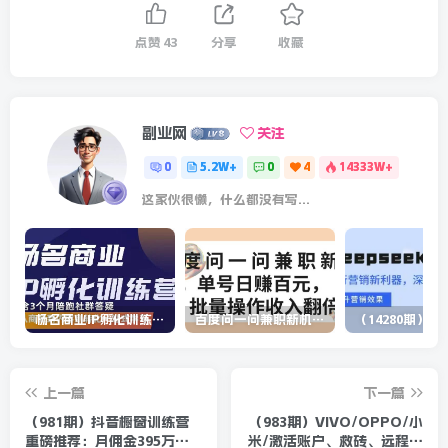
点赞
43
分享
收藏
副业网
关注
0
5.2W+
0
4
14333W+
这家伙很懒，什么都没有写...
杨名商业IP孵化训练营，从商业到内容到转化一站式学 价值5980元
百度问一问兼职新机遇，单号日赚百元，批量操作收入翻倍
上一篇
下一篇
（981期）抖音橱窗训练营
（983期）VIVO/OPPO/小
重磅推荐：月佣金395万，
米/激活账户、救砖、远程解