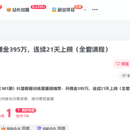
折
日入500+
日更
站长加盟
副业项目
佣金395万，连续21天上榜（全套课程）
关注
9
（9
此内容为付费资源，请付费后查看
1
限时特惠
19
金币
金币
免费
免费
赞助会员
加盟合伙