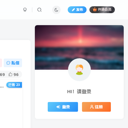
发布
开通会员
私信
69
96
已售 23
81期）抖音橱窗训练营重磅推荐：月佣金395万，连续21天上榜（全套课程）
HI！请登录
登录
注册