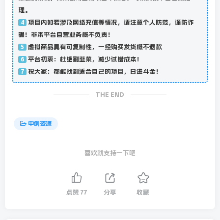
理。
项目内如若涉及网络充值等情况，请注意个人防范，谨防诈
4
骗！非本平台自营业务概不负责！
虚拟商品具有可复制性，一经购买发货概不退款
5
平台初衷：杜绝割韭菜，减少试错成本！
6
祝大家：都能找到适合自己的项目，日进斗金！
7
THE END
中创资源
喜欢就支持一下吧
点赞
77
分享
收藏