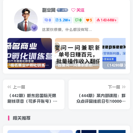
副业网
关注
0
5.2W+
0
5
14344W+
这家伙很懒，什么都没有写...
杨名商业IP孵化训练营，从商业到内容到转化一站式学 价值5980元
百度问一问兼职新机遇，单号日赚百元，批量操作收入翻倍
上一篇
下一篇
（442期）新东启国际无限
（444期）某内部课程：群
刷钱项目（可多开账号）实
众点评网挂机日引10000流
战操作演示-日赚20-200元
量，日赚500+没问题（附东
项目教程
西）
相关推荐