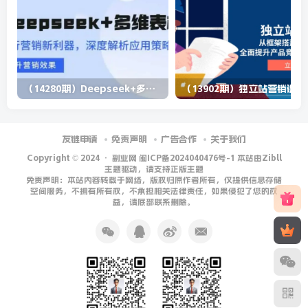
（14280期）Deepseek+多维表格，银行营销新利器，深度解析应用策略，提升营销效果
（13902期）
友链申请
免责声明
广告合作
关于我们
Copyright © 2024 ·
副业网 闽ICP备2024040476号-1 本站由Zibll
主题驱动，请支持正版主题
免责声明：本站内容转载于网络，版权归原作者所有，仅提供信息存储
空间服务，不拥有所有权，不承担相关法律责任，如果侵犯了您的权
益，请底部联系删除。