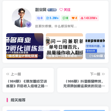
副业网
关注
0
5.2W+
0
4
14320W+
这家伙很懒，什么都没有写...
杨名商业IP孵化训练营，从商业到内容到转化一站式学 价值5980元
百度问一问兼职新机遇，单号日赚百元，批量操作收入翻倍
上一篇
下一篇
（984期）《朋友圈成交训
（986期）抖音橱窗带货，
练营》开启收入倍增之路，
无须原创搬运卖货的玩法实
200个好友 如何月入过万？
现躺赚 单号月入1000-2000
元
相关推荐