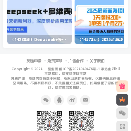
（14280期）Deepseek+多维表格，银行营销新利器，深度解析应用策略，提升营销效果
（1
友链申请
免责声明
广告合作
关于我们
Copyright © 2024 ·
副业网 闽ICP备2024040476号-1 本站由Zibll
主题驱动，请支持正版主题
免责声明：本站内容转载于网络，版权归原作者所有，仅提供信息存储
空间服务，不拥有所有权，不承担相关法律责任，如果侵犯了您的权
益，请底部联系删除。