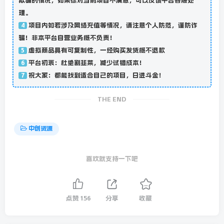
欺骗的情况，如果你对当前项目不满意，可以反馈平台客服处
理。
项目内如若涉及网络充值等情况，请注意个人防范，谨防诈
4
骗！非本平台自营业务概不负责！
虚拟商品具有可复制性，一经购买发货概不退款
5
平台初衷：杜绝割韭菜，减少试错成本！
6
祝大家：都能找到适合自己的项目，日进斗金！
7
THE END
中创资源
喜欢就支持一下吧
点赞
156
分享
收藏