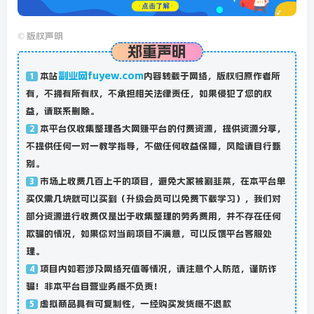
©
版权声明
郑重声明
副业网fuyew.com
本站
内容转载于网络，版权归原作者所
1
有，不拥有所有权，不承担相关法律责任，如果侵犯了您的权
益，请联系删除。
本平台仅收集整理各大网赚平台的付费资源，提供资源分享，
2
不提供任何一对一教学指导，不做任何收益保障，风险请自行甄
别。
市场上收费几百上千的项目，避免大家被割韭菜，在本平台单
3
买仅需几块就可以买到（升级会员可以免费下载学习），我们对
部分资源进行收费仅是出于收集整理的劳务费用，并不存在任何
欺骗的情况，如果你对当前项目不满意，可以反馈平台客服处
理。
项目内如若涉及网络充值等情况，请注意个人防范，谨防诈
4
骗！非本平台自营业务概不负责！
虚拟商品具有可复制性，一经购买发货概不退款
5