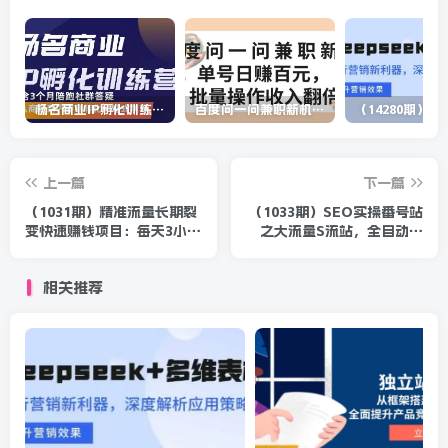
杨名商业IP孵化训练营，从商业到内容到转化一站式学 价值5980元
百度问一问兼职新机遇，单号日赚百元，批量操作收入翻倍
上一篇
下一篇
（1031期）精准流量长期裂
（1033期）SEO实操番号站
变快速赚钱项目：每天3小时
之大流量S流站，全自动化
新手月赚两万+也毫无压力
大概2-3个月 5万+的收入
相关推荐