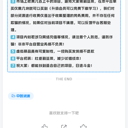
市场上收费几百上千的项目，避免大家被割韭菜，在本平台单
3
买仅需几块就可以买到（升级会员可以免费下载学习），我们对
部分资源进行收费仅是出于收集整理的劳务费用，并不存在任何
欺骗的情况，如果你对当前项目不满意，可以反馈平台客服处
理。
项目内如若涉及网络充值等情况，请注意个人防范，谨防诈
4
骗！非本平台自营业务概不负责！
虚拟商品具有可复制性，一经购买发货概不退款
5
平台初衷：杜绝割韭菜，减少试错成本！
6
祝大家：都能找到适合自己的项目，日进斗金！
7
THE END
中创资源
喜欢就支持一下吧