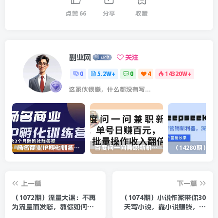
点赞
66
分享
收藏
副业网
关注
0
5.2W+
0
4
14320W+
这家伙很懒，什么都没有写...
杨名商业IP孵化训练营，从商业到内容到转化一站式学 价值5980元
百度问一问兼职新机遇，单号日赚百元，批量操作收入翻倍
上一篇
下一篇
（1072期）流量大课：不再
（1074期）小说作家带你30
为流量而发愁，教你如何玩
天写小说，靠小说赚钱，真
转流量，助你获取百万流量
正实用培训营！