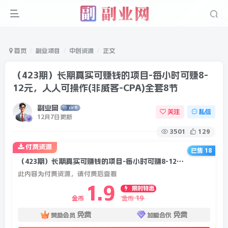
首页
副业项目
中创资源
正文
（423期）长期真实可赚钱的项目-每小时可赚8-
12元，人人可操作(非威客-CPA)全套8节
副业网
关注
私信
12月7日更新
3501
129
付费资源
已售 18
（423期）长期真实可赚钱的项目-每小时可赚8-12元，人人可操作(非威客-CPA)全套8节
此内容为付费资源，请付费后查看
1.9
限时特惠
19
金币
金币
免费
免费
赞助会员
加盟合伙