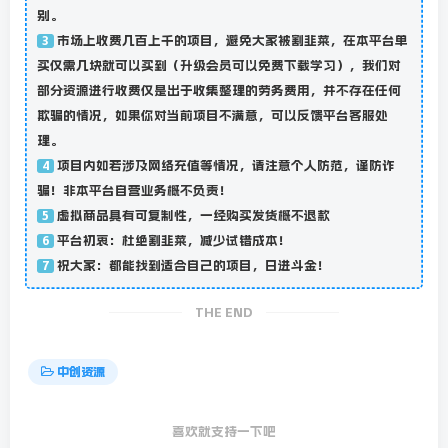
别。
市场上收费几百上千的项目，避免大家被割韭菜，在本平台单
3
买仅需几块就可以买到（升级会员可以免费下载学习），我们对
部分资源进行收费仅是出于收集整理的劳务费用，并不存在任何
欺骗的情况，如果你对当前项目不满意，可以反馈平台客服处
理。
项目内如若涉及网络充值等情况，请注意个人防范，谨防诈
4
骗！非本平台自营业务概不负责！
虚拟商品具有可复制性，一经购买发货概不退款
5
平台初衷：杜绝割韭菜，减少试错成本！
6
祝大家：都能找到适合自己的项目，日进斗金！
7
THE END
中创资源
喜欢就支持一下吧