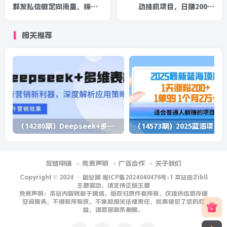
群发私信做定向流量，操作
动挂机项目，日赚200元
cpa日赚50-100元项目【软
（绝对给力某团队核心项
件打包】
目）附软件
相关推荐
（14280期）Deepseek+多维表格，银行营销新利器，深度解析应用策略，提升营销效果
（1
友链申请
免责声明
广告合作
关于我们
Copyright © 2024 ·
副业网 闽ICP备2024040476号-1 本站由Zibll
主题驱动，请支持正版主题
免责声明：本站内容转载于网络，版权归原作者所有，仅提供信息存储
空间服务，不拥有所有权，不承担相关法律责任，如果侵犯了您的权
益，请底部联系删除。