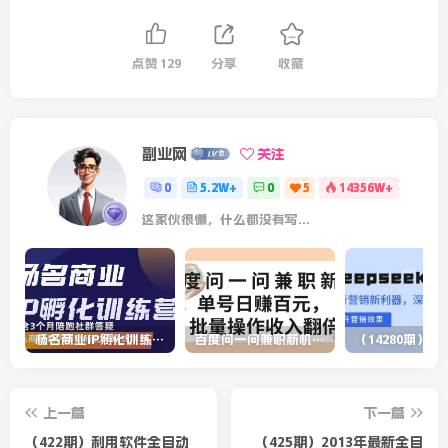
点赞
129
分享
收藏
副业网
关注
0
5.2W+
0
5
14356W+
这家伙很懒，什么都没有写...
杨名商业IP孵化训练营，从商业到内容到转化一站式学 价值5980元
百度问一问兼职新机遇，单号日赚百元，批量操作收入翻倍
上一篇
下一篇
（422期）利用软件全自动
（425期）2013年最新全自