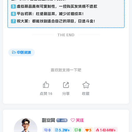
虚拟商品具有可复制性，一经购买发货概不退款
5
平台初衷：杜绝割韭菜，减少试错成本！
6
祝大家：都能找到适合自己的项目，日进斗金！
7
THE END
中创资源
喜欢就支持一下吧
点赞
16
分享
收藏
副业网
关注
0
5.2W+
0
5
14344W+