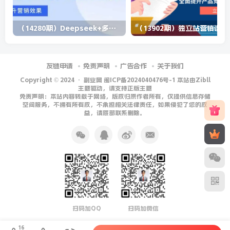
（14280期）Deepseek+多维表格，银行营销新利器，深度解析应用策略，提升营销效果
（13902期）
友链申请
免责声明
广告合作
关于我们
Copyright © 2024 ·
副业网 闽ICP备2024040476号-1 本站由Zibll
主题驱动，请支持正版主题
免责声明：本站内容转载于网络，版权归原作者所有，仅提供信息存储
空间服务，不拥有所有权，不承担相关法律责任，如果侵犯了您的权
益，请底部联系删除。
扫码加QQ
扫码加微信
16