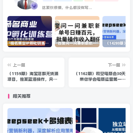
这家伙很懒，什么都没有写...
杨名商业IP孵化训练营，从商业到内容到转化一站式学 价值5980元
百度问一问兼职新机遇，单号日赚百元，批量操作收入翻倍
上一篇
下一篇
（1159期）淘宝店群无货源
（1162期）司空电商会30天
项目，独家蓝海操作，月入
带你学会电商运营第一阶
50000+（课程+工具资料）
段：店铺从0开始出单（10
大章节）
相关推荐