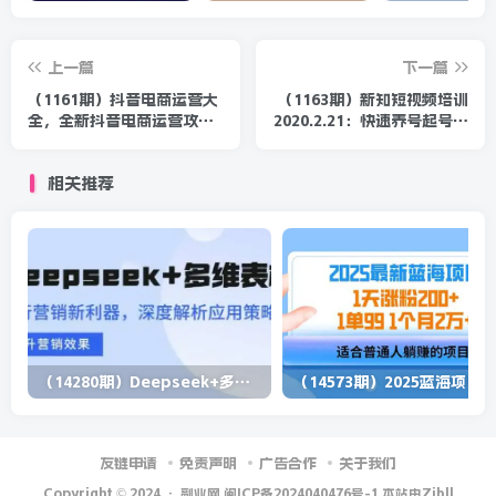
上一篇
下一篇
（1161期）抖音电商运营大
（1163期）新知短视频培训
全，全新抖音电商运营攻略
2020.2.21：快速养号起号方
（完结）
法和剪辑爆热门视频(视频
+文档)
相关推荐
（14280期）Deepseek+多维表格，银行营销新利器，深度解析应用策略，提升营销效果
（1
友链申请
免责声明
广告合作
关于我们
Copyright © 2024 ·
副业网 闽ICP备2024040476号-1 本站由Zibll