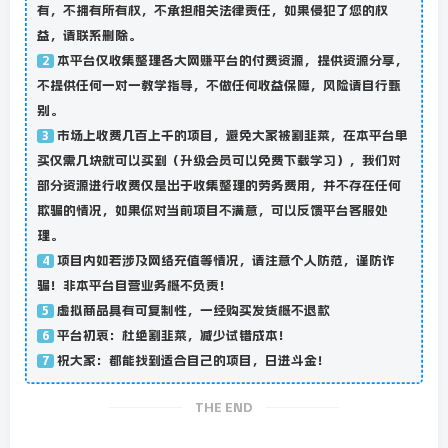
有，不拥有所有权，不承担相关法律责任，如果侵犯了您的权
益，请联系删除。
本平台仅收集整理各大网赚平台的付费资源，提供资源分享，
2
不提供任何一对一教学指导，不做任何收益保障，风险请自行甄
别。
市场上收费几百上千的项目，避免大家被割韭菜，在本平台单
3
买仅需几块就可以买到（升级会员可以免费下载学习），我们对
部分资源进行收费仅是出于收集整理的劳务费用，并不存在任何
欺骗的情况，如果你对当前项目不满意，可以反馈平台客服处
理。
项目内如若涉及网络充值等情况，请注意个人防范，谨防诈
4
骗！非本平台自营业务概不负责！
虚拟商品具有可复制性，一经购买发货概不退款
5
平台初衷：杜绝割韭菜，减少试错成本！
6
祝大家：都能找到适合自己的项目，日进斗金！
7
THE END