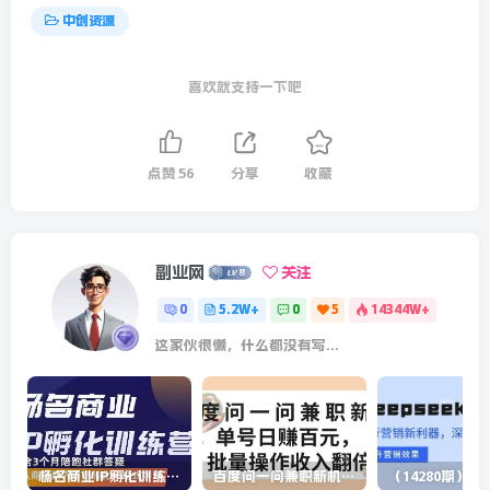
中创资源
喜欢就支持一下吧
点赞
56
分享
收藏
副业网
关注
0
5.2W+
0
5
14344W+
这家伙很懒，什么都没有写...
杨名商业IP孵化训练营，从商业到内容到转化一站式学 价值5980元
百度问一问兼职新机遇，单号日赚百元，批量操作收入翻倍