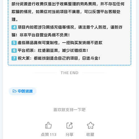
部分资源进行收费仅是出于收集整理的劳务费用，并不存在任何
欺骗的情况，如果你对当前项目不满意，可以反馈平台客服处
理。
项目内如若涉及网络充值等情况，请注意个人防范，谨防诈
4
骗！非本平台自营业务概不负责！
虚拟商品具有可复制性，一经购买发货概不退款
5
平台初衷：杜绝割韭菜，减少试错成本！
6
祝大家：都能找到适合自己的项目，日进斗金！
7
THE END
中创资源
喜欢就支持一下吧
点赞
113
分享
收藏