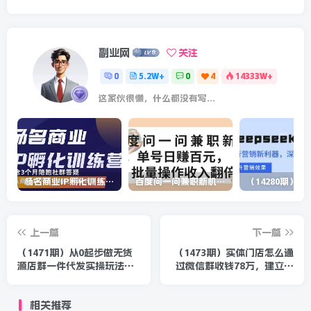
副业网
关注
0
5.2W+
0
4
14333W+
这家伙很懒，什么都没有写...
杨名商业IP孵化训练营，从商业到内容到转化一站式学 价值5980元
百度问一问兼职新机遇，单号日赚百元，批量操作收入翻倍
上一篇
下一篇
（1471期）从0起步做无货
（1473期）实体门店怎么通
源店群一件代发实操玩法：
过微信群收钱78万，建立自
新手快速进入电商领域（40
己门店微信群开始赚钱之道
节视频）
(无水印)
相关推荐