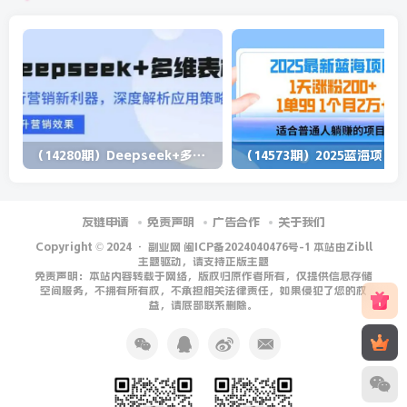
（14280期）Deepseek+多维表格，银行营销新利器，深度解析应用策略，提升营销效果
（1
友链申请
免责声明
广告合作
关于我们
Copyright © 2024 ·
副业网 闽ICP备2024040476号-1 本站由Zibll
主题驱动，请支持正版主题
免责声明：本站内容转载于网络，版权归原作者所有，仅提供信息存储
空间服务，不拥有所有权，不承担相关法律责任，如果侵犯了您的权
益，请底部联系删除。