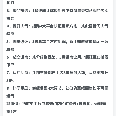
播间
3、爆品挑选：1套逻辑让你轻松选中有销量更有利润的热卖
爆款
4、提升人气：揭秘4大平台快速引流方法，从此直播间人气
猛涨
5、脚本设计：3种脚本全方位拆解，新手照做就能搞定一场
直播
6、成交话术：从介绍到促单，5类话术让用户疯狂互动抢着
下单
7、互动活动：头部主播都在用这3种营销活动，互动率提升
50%
8、科学复盘：掌握复盘4大环节，让你的直播间增长不再靠
运气
彩蛋课：拆解单个线下服装门店如何通过1场直播，做到带
货6万