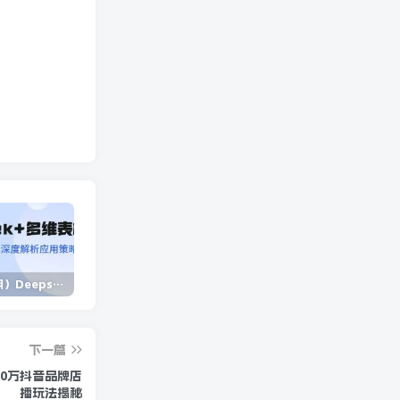
（14280期）Deepseek+多维表格，银行营销新利器，深度解析应用策略，提升营销效果
（13902期）独立站营销课，从框架搭建到二次营销，全面提升产品竞争力和用户忠诚度
（14573期）2025蓝海项目 1天涨粉200+ 1单99 1个月2万+
下一篇
50万抖音品牌店
播玩法揭秘