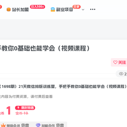
折
日入500+
日更
站长加盟
副业项目
把手教你0基础也能学会（视频课程）
关注
2
（1698期）21天微信排版训练营，手把手教你0基础也能学会（视频课程
此内容为付费资源，请付费后查看
1
限时特惠
19
金币
金币
免费
免费
赞助会员
加盟合伙