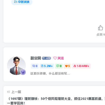
中创资源
点赞
9
副业网
关注
0
5.2W+
0
5
14344W+
这家伙很懒，什么都没有写...
上一篇
（1697期）理财赚钱：50个低风险理财大全，抓住2021暴富机遇
一套学区房！