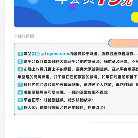
©
版权声明
副业网fuyew.com
本站
内容转载于网络，版权归原作者所有，
1
本平台仅收集整理各大网赚平台的付费资源，提供资源分享，不
2
市场上收费几百上千的项目，避免大家被割韭菜，在本平台单买
3
集整理的劳务费用，并不存在任何欺骗的情况，如果你对当前项目不
项目内如若涉及网络充值等情况，请注意个人防范，谨防诈骗！
4
虚拟商品具有可复制性，一经购买发货概不退款
5
平台初衷：杜绝割韭菜，减少试错成本！
6
祝大家：都能找到适合自己的项目，日进斗金！
7