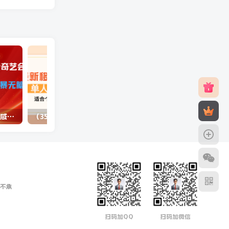
（10784期）最新蓝海项目咸鱼零成本卖爱奇艺会员小白有手就行 无脑操作轻松日入三位数
（3577期）最新移动话费项目：利用咸鱼接单，单人利润300+适合个人或工作室
不承
扫码加QQ
扫码加微信