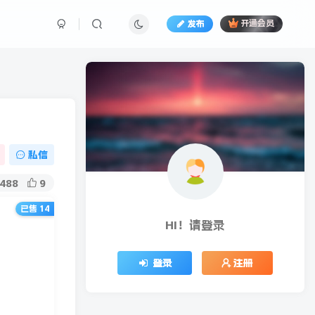
发布
开通会员
私信
488
9
已售 14
）
HI！请登录
登录
注册