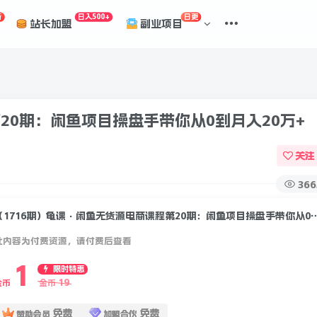
折
日入500+
日更
站长加盟
副业项目
20期：闲鱼项目操盘手带你从0到月入20万+
关注
366
（1716期）龟课·闲鱼无货源电商课程第20期：闲鱼
此内容为付费资源，请付费后查看
1
限时特惠
19
金币
金币
免费
免费
赞助会员
加盟合伙