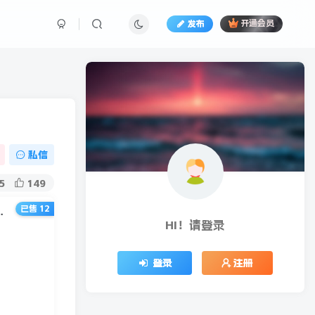
发布
开通会员
私信
5
149
已售 12
项目操盘手带你从0到月入20万+
HI！请登录
登录
注册