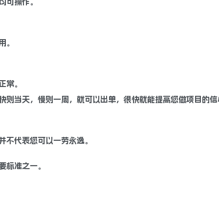
均可操作。
用。
正常。
快则当天，慢则一周，就可以出单，很快就能提高您做项目的信
并不代表您可以一劳永逸。
要标准之一。