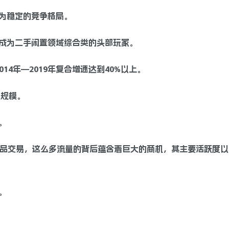
为稳定的竞争格局。
成为二手闲置领域综合类的头部玩家。
014年—2019年复合增速达到40%以上。
亿规模。
。
物品交易，这么多流量的背后蕴含着巨大的商机，其主要活跃度以
。