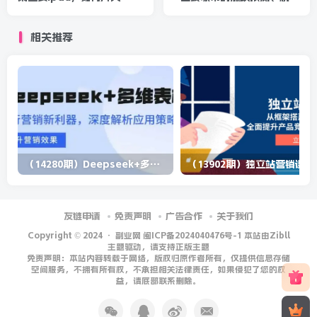
3W？详细操作教程
分析 含金量大，想买房的 建
议看看
相关推荐
（14280期）Deepseek+多维表格，银行营销新利器，深度解析应用策略，提升营销效果
（13902期）
友链申请
免责声明
广告合作
关于我们
Copyright © 2024 ·
副业网 闽ICP备2024040476号-1 本站由Zibll
主题驱动，请支持正版主题
免责声明：本站内容转载于网络，版权归原作者所有，仅提供信息存储
空间服务，不拥有所有权，不承担相关法律责任，如果侵犯了您的权
益，请底部联系删除。