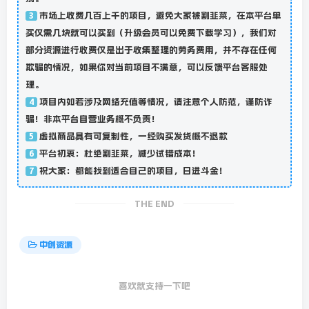
市场上收费几百上千的项目，避免大家被割韭菜，在本平台单
3
买仅需几块就可以买到（升级会员可以免费下载学习），我们对
部分资源进行收费仅是出于收集整理的劳务费用，并不存在任何
欺骗的情况，如果你对当前项目不满意，可以反馈平台客服处
理。
项目内如若涉及网络充值等情况，请注意个人防范，谨防诈
4
骗！非本平台自营业务概不负责！
虚拟商品具有可复制性，一经购买发货概不退款
5
平台初衷：杜绝割韭菜，减少试错成本！
6
祝大家：都能找到适合自己的项目，日进斗金！
7
THE END
中创资源
喜欢就支持一下吧