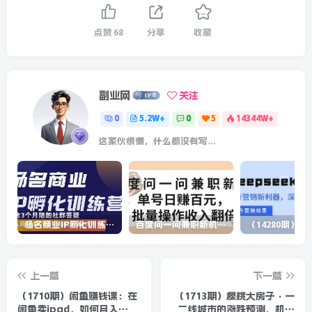
点赞
68
分享
收藏
副业网
关注
0
5.2W+
0
5
14344W+
这家伙很懒，什么都没有写...
杨名商业IP孵化训练营，从商业到内容到转化一站式学 价值5980元
百度问一问兼职新机遇，单号日赚百元，批量操作收入翻倍
上一篇
下一篇
（1710期）闲鱼赚钱课：在
（1713期）樱桃大房子·一
闲鱼卖ipad，如何月入
二线城市的涨跌预测、机会