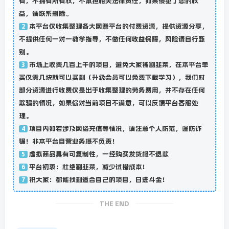
有，不拥有所有权，不承担相关法律责任，如果侵犯了您的权
益，请联系删除。
本平台仅收集整理各大网赚平台的付费资源，提供资源分享，
2
不提供任何一对一教学指导，不做任何收益保障，风险请自行甄
别。
市场上收费几百上千的项目，避免大家被割韭菜，在本平台单
3
买仅需几块就可以买到（升级会员可以免费下载学习），我们对
部分资源进行收费仅是出于收集整理的劳务费用，并不存在任何
欺骗的情况，如果你对当前项目不满意，可以反馈平台客服处
理。
项目内如若涉及网络充值等情况，请注意个人防范，谨防诈
4
骗！非本平台自营业务概不负责！
虚拟商品具有可复制性，一经购买发货概不退款
5
平台初衷：杜绝割韭菜，减少试错成本！
6
祝大家：都能找到适合自己的项目，日进斗金！
7
THE END