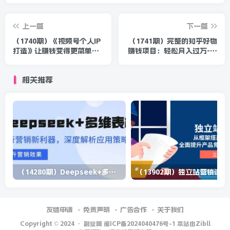
上一篇
下一篇
（1740期）《视频号个人IP
（1741期）完整的知乎好物
打造》让赚钱变得更简单，
赚钱项目：轻松月入过万-可
打开财富之门（视频课程）
多账号操作，看完即刻上手
相关推荐
（14280期）Deepseek+多维表格，银行营销新利器，深度解析应用策略，提升营销效果
（13902期）
友链申请
免责声明
广告合作
关于我们
Copyright © 2024 ·
副业网 闽ICP备2024040476号-1 本站由Zibll