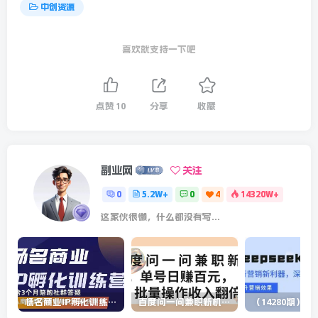
中创资源
喜欢就支持一下吧
点赞
10
分享
收藏
副业网
关注
0
5.2W+
0
4
14320W+
这家伙很懒，什么都没有写...
杨名商业IP孵化训练营，从商业到内容到转化一站式学 价值5980元
百度问一问兼职新机遇，单号日赚百元，批量操作收入翻倍