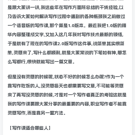
是跟大家讲一讲,我这些年在写作方面所总结的干货经验,以
及告诉大家如何解决写作过程中遇到的各种瓶颈我之前做过
一个语音版的写作课,那个算是1.0版本。最近我把1.0版的精
华内容整理成文字,又加入这几年我对写作技术最新的领悟,
于是就有了现在的写作课2.0版写作这件事,说简单其实很简
单,灵感来了,写什么都顺利,就是大家常说的下笔如有神,想怎
么写都行,很快就能写出一篇文章。
但是没有灵感的时候呢,状态不好的时候怎么办呢?作为一个
靠写作吃饭的人,没灵感每天也都需要写文章,不可能等灵感
来了再写没灵感的时候,才是对一个写作者真正的考验这就是
我的写作课要跟大家分享的最重要的内容,职业写作者不能靠
灵感写作,而是靠另一套方法。
【写作课适合哪些人】