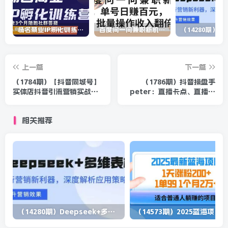
杨名商业IP孵化训练营，从商业到内容到转化一站式学 价值5980元
百度问一问兼职新机遇，单号日赚百元，批量操作收入翻倍
上一篇
下一篇
（1784期）【抖音同城号】
（1786期）抖音操盘手
实体店抖音引流营销实战课
peter：直播卡点、直播间
程，教你通过同城号赚钱 抓
冷启动分享（无水印）
住风口
相关推荐
（14280期）Deepseek+多维表格，银行营销新利器，深度解析应用策略，提升营销效果
（1