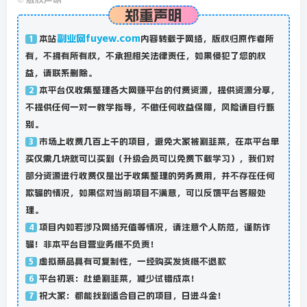
郑重声明
副业网fuyew.com
本站
内容转载于网络，版权归原作者所
1
有，不拥有所有权，不承担相关法律责任，如果侵犯了您的权
益，请联系删除。
本平台仅收集整理各大网赚平台的付费资源，提供资源分享，
2
不提供任何一对一教学指导，不做任何收益保障，风险请自行甄
别。
市场上收费几百上千的项目，避免大家被割韭菜，在本平台单
3
买仅需几块就可以买到（升级会员可以免费下载学习），我们对
部分资源进行收费仅是出于收集整理的劳务费用，并不存在任何
欺骗的情况，如果你对当前项目不满意，可以反馈平台客服处
理。
项目内如若涉及网络充值等情况，请注意个人防范，谨防诈
4
骗！非本平台自营业务概不负责！
虚拟商品具有可复制性，一经购买发货概不退款
5
平台初衷：杜绝割韭菜，减少试错成本！
6
祝大家：都能找到适合自己的项目，日进斗金！
7