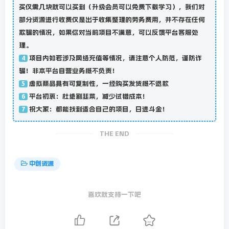
买仅需几块就可以买到（升级会员可以免费下载学习），我们对
部分资源进行收费仅是出于收集整理的劳务费用，并不存在任何
欺骗的情况，如果你对当前项目不满意，可以反馈平台客服处
理。
项目内如若涉及网络充值等情况，请注意个人防范，谨防诈
4
骗！非本平台自营业务概不负责！
虚拟商品具有可复制性，一经购买发货概不退款
5
平台初衷：杜绝割韭菜，减少试错成本！
6
祝大家：都能找到适合自己的项目，日进斗金！
7
THE END
中创资源
喜欢就支持一下吧