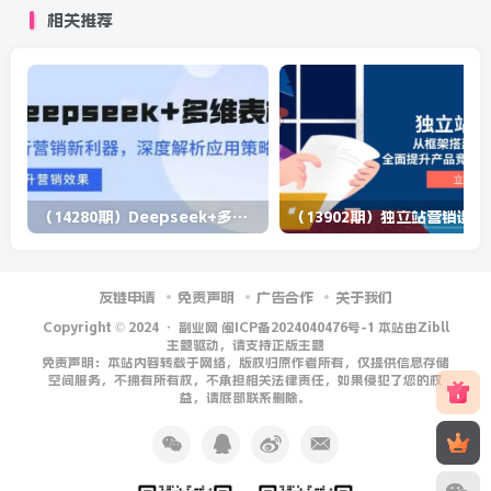
相关推荐
（14280期）Deepseek+多维表格，银行营销新利器，深度解析应用策略，提升营销效果
（13902期）
友链申请
免责声明
广告合作
关于我们
Copyright © 2024 ·
副业网 闽ICP备2024040476号-1 本站由Zibll
主题驱动，请支持正版主题
免责声明：本站内容转载于网络，版权归原作者所有，仅提供信息存储
空间服务，不拥有所有权，不承担相关法律责任，如果侵犯了您的权
益，请底部联系删除。