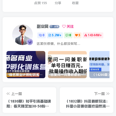
点赞
155
分享
收藏
副业网
关注
0
5.2W+
0
5
14344W+
这家伙很懒，什么都没有写...
杨名商业IP孵化训练营，从商业到内容到转化一站式学 价值5980元
百度问一问兼职新机遇，单号日赚百元，批量操作收入翻倍
上一篇
下一篇
（1830期）知乎引流基础课
（1832期）抖店最新玩法：
程：每天稳定加30-50粉实
抖音小店猜你喜欢自然流量
战方法，0基础小白也可以操
爆单实操细节
作