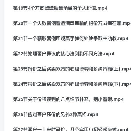
第19节4个方向塑造销售角色的个人价值.mp4
第20节一个失败案例看透满盘皆输的报价方式错在哪.mp
第21节一个精彩案例围观高手如何处处争取主动权.mp4
第22节处理客户异议的核心法则和不同方法.mp4
第23节报价之后买卖双方的心理博弈和多种策略(上).mp
第24节报价之后买卖双方的心理博弈和多种策略(下).mp
第25节关于价格谈判的几点细节补充，别小看哦.mp4
第26节应对客户压价的另外2种高招.mp4
第27节客户一上来就问价，几个实用小招轻松应对.mp4