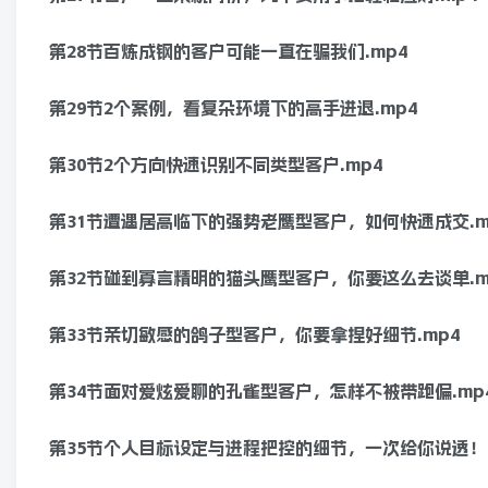
第28节百炼成钢的客户可能一直在骗我们.mp4
第29节2个案例，看复杂环境下的高手进退.mp4
第30节2个方向快速识别不同类型客户.mp4
第31节遭遇居高临下的强势老鹰型客户，如何快速成交.m
第32节碰到寡言精明的猫头鹰型客户，你要这么去谈单.m
第33节亲切敏感的鸽子型客户，你要拿捏好细节.mp4
第34节面对爱炫爱聊的孔雀型客户，怎样不被带跑偏.mp
第35节个人目标设定与进程把控的细节，一次给你说透！.