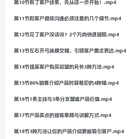
第10节有了客户线索，先从这一步开始！.mp4
第11节和客户微信沟通必须注意的几个细节.mp4
第12节见了客户没话说？2个方向快速破局.mp4
第13节左右开弓纵横交错，引领客户需求表达.mp4
第14节提高客户购买欲望的另外3种方法.mp4
第15节80%销售介绍产品时容易犯的4种错.mp4
第16节1条主线与3条分支塑造产品价值.mp4
第17节产品卖点的提炼思路与讲解方式.mp4
第18节3种方法让你的产品介绍更能吸引客户.mp4