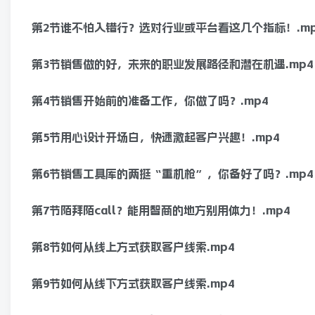
第2节谁不怕入错行？选对行业或平台看这几个指标！.mp
第3节销售做的好，未来的职业发展路径和潜在机遇.mp4
第4节销售开始前的准备工作，你做了吗？.mp4
第5节用心设计开场白，快速激起客户兴趣！.mp4
第6节销售工具库的两挺“重机枪”，你备好了吗？.mp4
第7节陌拜陌call？能用智商的地方别用体力！.mp4
第8节如何从线上方式获取客户线索.mp4
第9节如何从线下方式获取客户线索.mp4