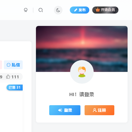
发布
开通会员
私信
9
111
已售 31
HI！请登录
登录
注册