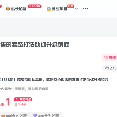
折
日入500+
日更
站长加盟
副业项目
销售的套路打法助你升级销冠
关注
275
（1838期）超级销售私享课，解密顶级销售的套路打法助你升级销冠
此内容为付费资源，请付费后查看
1
限时特惠
19
金币
金币
免费
免费
赞助会员
加盟合伙