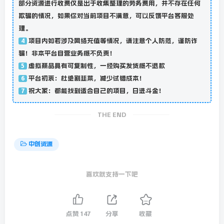
部分资源进行收费仅是出于收集整理的劳务费用，并不存在任何
欺骗的情况，如果你对当前项目不满意，可以反馈平台客服处
理。
项目内如若涉及网络充值等情况，请注意个人防范，谨防诈
4
骗！非本平台自营业务概不负责！
虚拟商品具有可复制性，一经购买发货概不退款
5
平台初衷：杜绝割韭菜，减少试错成本！
6
祝大家：都能找到适合自己的项目，日进斗金！
7
THE END
中创资源
喜欢就支持一下吧
点赞
147
分享
收藏