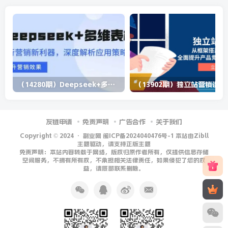
（14280期）Deepseek+多维表格，银行营销新利器，深度解析应用策略，提升营销效果
（13902期）
友链申请
免责声明
广告合作
关于我们
Copyright © 2024 ·
副业网 闽ICP备2024040476号-1 本站由Zibll
主题驱动，请支持正版主题
免责声明：本站内容转载于网络，版权归原作者所有，仅提供信息存储
空间服务，不拥有所有权，不承担相关法律责任，如果侵犯了您的权
益，请底部联系删除。