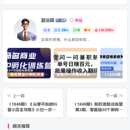
副业网
关注
0
5.2W+
0
4
14320W+
这家伙很懒，什么都没有写...
杨名商业IP孵化训练营，从商业到内容到转化一站式学 价值5980元
百度问一问兼职新机遇，单号日赚百元，批量操作收入翻倍
上一篇
下一篇
（1846期）《从零开始做抖
（1848期）股权激励训练营
音小店全攻略》小白一步一
第3期，零基础30个案例搞
步跟着做也能月收入3-5W
定股权激励
相关推荐