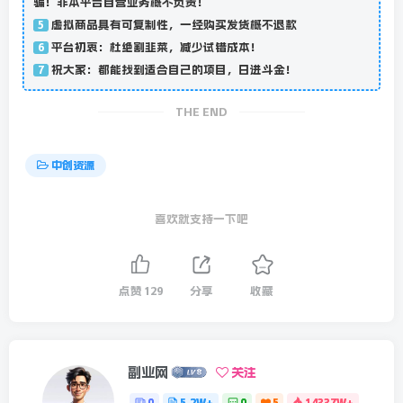
骗！非本平台自营业务概不负责！
虚拟商品具有可复制性，一经购买发货概不退款
5
平台初衷：杜绝割韭菜，减少试错成本！
6
祝大家：都能找到适合自己的项目，日进斗金！
7
THE END
中创资源
喜欢就支持一下吧
点赞
129
分享
收藏
副业网
关注
0
5.2W+
0
5
14337W+