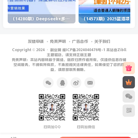
（14280期）Deepseek+多维表格，银行营销新利器，深度解析应用策略，提升营销效果
（1
友链申请
免责声明
广告合作
关于我们
Copyright © 2024 ·
副业网 闽ICP备2024040476号-1 本站由Zibll
主题驱动，请支持正版主题
免责声明：本站内容转载于网络，版权归原作者所有，仅提供信息存储
空间服务，不拥有所有权，不承担相关法律责任，如果侵犯了您的权
益，请底部联系删除。
扫码加QQ
扫码加微信