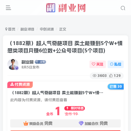
首页
副业项目
中创资源
正文
（1882期）超人气奇葩项目 卖土能赚到5个W+情
感类项目月赚6位数+公众号项目(5个项目)
副业网
关注
私信
8月5日发布
3603
129
付费资源
已售 30
（1882期）超人气奇葩项目 卖土能赚到5个W+情感类项目月赚6位数+公众号项目(5个项目)
此内容为付费资源，请付费后查看
1
限时特惠
19
金币
金币
免费
免费
赞助会员
加盟合伙