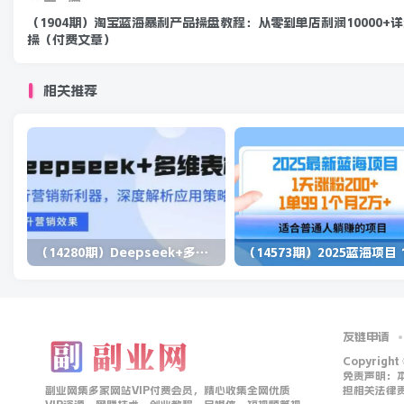
（1904期）淘宝蓝海暴利产品操盘教程：从零到单店利润10000+
操（付费文章）
相关推荐
（14280期）Deepseek+多维表格，银行营销新利器，深度解析应用策略，提升营销效果
友链申请
Copyright
免责声明：
副业网集多家网站VIP付费会员，精心收集全网优质
担相关法律