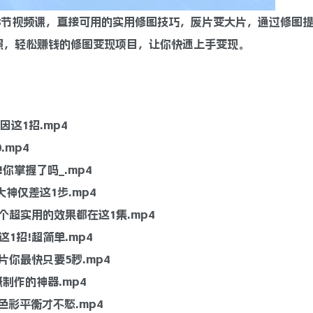
18节视频课，直接可用的实用修图技巧，废片变大片，通过修图
照，轻松赚钱的修图变现项目，让你快速上手变现。
因这1招.mp4
.mp4
!你掌握了吗_.mp4
大神仅差这1步.mp4
个超实用的效果都在这1集.mp4
这1招!超简单.mp4
你最快只要5秒.mp4
制作的神器.mp4
色彩平衡才不愁.mp4