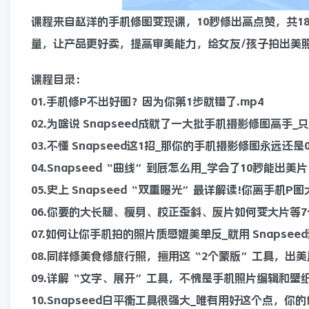
课程来自赵洋的手机修图变现课，10秒修出高点赞，共
量，让产品更好卖，提高审美能力，给女友/孩子拍出美
课程目录：
01.手机修P不出好图？因为你第1步就错了.mp4
02.为啥说 Snapseed成就了一大批手机摄影修图高手_只
03.不懂 Snapseed这1招_那你的手机摄影修图永远还是0
04.Snapseed“曲线”到底怎么用_学会了10秒能出美片
05.史上 Snapseed“双重曝光”最详解读!你离手机P图
06.你要的大长腿、瘦身、校正歪斜、废片如何变大片等7
07.如何让你手机拍的照片质感媲美单反_就用 Snapseed
08.同样修美食修旅行照，擅用这“2个蒙版”工具，出美片
09.详解“文字、展开”工具，不愧是手机照片编辑和壁纸
10.Snapseed白平衡工具很强大_唯有用好这个点，你的