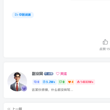
中创资源
点赞
15
副业网
关注
0
5.2W+
0
4
14333W+
这家伙很懒，什么都没有写...
上一篇