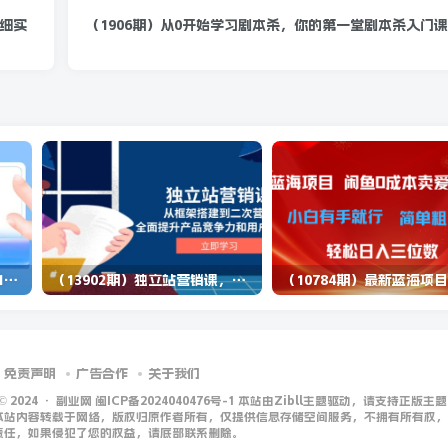
详细实
（1906期）从0开始学习剧本杀，你的第一堂剧本杀入门课
（14573期）2025蓝海项目 1天涨粉200+ 1单99 1个月2万+
（13902期）独立站营销课，从框架搭建到二次营销，全面提升产品竞争力和用户忠诚度
免责声明
广告合作
关于我们
 © 2024 ·
副业网 闽ICP备2024040476号-1 本站由Zibll主题驱动，请支持正版主题
本站内容转载于网络，版权归原作者所有，仅提供信息存储空间服务，不拥有所有权，
责任，如果侵犯了您的权益，请底部联系删除。