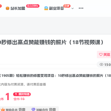
折
日入500+
日更
站长加盟
副业项目
10秒修出高点赞能赚钱的照片（18节视频课）
关注
150
（1
此内容为付费资源，请付费后查看
1
限时特惠
19
金币
金币
免费
免费
赞助会员
加盟合伙