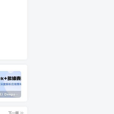
（14280期）Deepseek+多维表格，银行营销新利器，深度解析应用策略，提升营销效果
（14573期）2025蓝海项目 1天涨粉200+ 1单99 1个月2万+
（13902期）独立站营销课，从框架搭建到二次营销，全面提升产品竞争力和用户忠诚度
下一篇