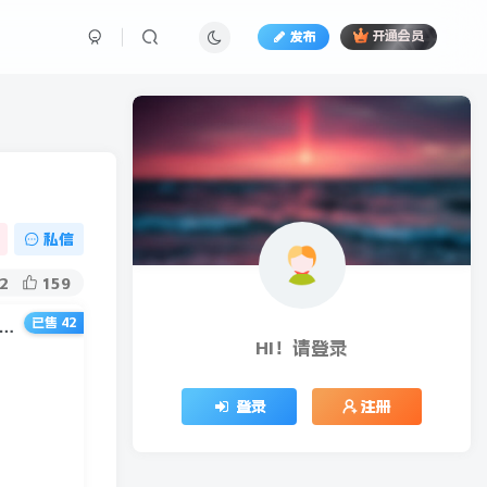
发布
开通会员
私信
2
159
已售 42
905期）轻松赚钱的修图变现项目：10秒修出高点赞能赚钱的照片（18节视频课）
HI！请登录
登录
注册