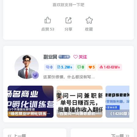
喜欢就支持一下吧
点赞
53
分享
收藏
副业网
关注
0
5.2W+
0
5
14343W+
这家伙很懒，什么都没有写...
杨名商业IP孵化训练营，从商业到内容到转化一站式学 价值5980元
百度问一问兼职新机遇，单号日赚百元，批量操作收入翻倍
上一篇
下一篇