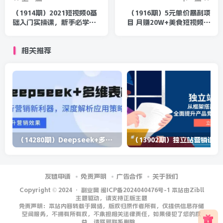
（1914期）2021短视频0基
（1916期）5元单价暴利项
础入门实操课，新手必学，
目 月赚20W+美食短视频号
快速帮助你从小白变成高手
变现指南+小项目日入
400+（10个项目)
相关推荐
（14280期）Deepseek+多维表格，银行营销新利器，深度解析应用策略，提升营销效果
（13902期）
友链申请
免责声明
广告合作
关于我们
Copyright © 2024 ·
副业网 闽ICP备2024040476号-1 本站由Zibll
主题驱动，请支持正版主题
免责声明：本站内容转载于网络，版权归原作者所有，仅提供信息存储
空间服务，不拥有所有权，不承担相关法律责任，如果侵犯了您的权
益，请底部联系删除。