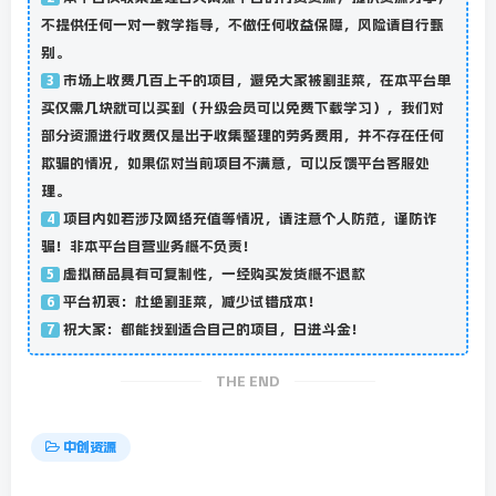
不提供任何一对一教学指导，不做任何收益保障，风险请自行甄
别。
市场上收费几百上千的项目，避免大家被割韭菜，在本平台单
3
买仅需几块就可以买到（升级会员可以免费下载学习），我们对
部分资源进行收费仅是出于收集整理的劳务费用，并不存在任何
欺骗的情况，如果你对当前项目不满意，可以反馈平台客服处
理。
项目内如若涉及网络充值等情况，请注意个人防范，谨防诈
4
骗！非本平台自营业务概不负责！
虚拟商品具有可复制性，一经购买发货概不退款
5
平台初衷：杜绝割韭菜，减少试错成本！
6
祝大家：都能找到适合自己的项目，日进斗金！
7
THE END
中创资源