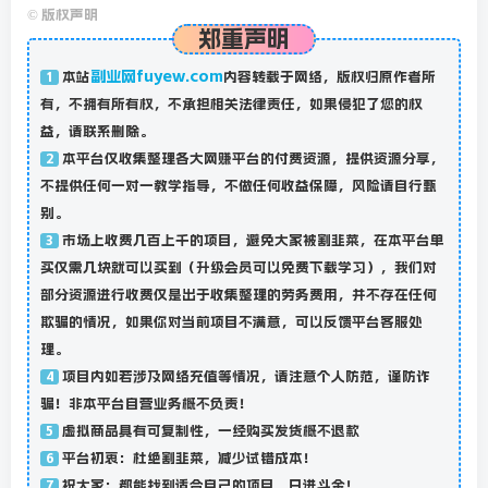
©
版权声明
郑重声明
副业网fuyew.com
本站
内容转载于网络，版权归原作者所
1
有，不拥有所有权，不承担相关法律责任，如果侵犯了您的权
益，请联系删除。
本平台仅收集整理各大网赚平台的付费资源，提供资源分享，
2
不提供任何一对一教学指导，不做任何收益保障，风险请自行甄
别。
市场上收费几百上千的项目，避免大家被割韭菜，在本平台单
3
买仅需几块就可以买到（升级会员可以免费下载学习），我们对
部分资源进行收费仅是出于收集整理的劳务费用，并不存在任何
欺骗的情况，如果你对当前项目不满意，可以反馈平台客服处
理。
项目内如若涉及网络充值等情况，请注意个人防范，谨防诈
4
骗！非本平台自营业务概不负责！
虚拟商品具有可复制性，一经购买发货概不退款
5
平台初衷：杜绝割韭菜，减少试错成本！
6
祝大家：都能找到适合自己的项目，日进斗金！
7