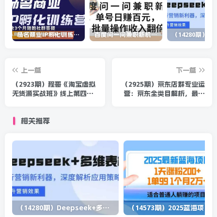
杨名商业IP孵化训练营，从商业到内容到转化一站式学 价值5980元
百度问一问兼职新机遇，单号日赚百元，批量操作收入翻倍
上一篇
下一篇
（2923期）程哥《淘宝虚拟
（2925期）京东店群专业运
无货源实战班》线上第四
营：京东全类目解析，最新
期：月利润2到10W+（产品
技术和方法能让店铺起飞，
+玩法+资源)
纯实操
相关推荐
（14280期）Deepseek+多维表格，银行营销新利器，深度解析应用策略，提升营销效果
（1