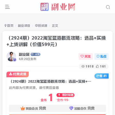
首页
副业项目
中创资源
正文
（2924期）2022淘宝蓝海截流攻略：选品+实操
+上货讲解（价值599元）
副业网
关注
私信
6月20日发布
1918
161
付费资源
已售 41
（2924期）2022淘宝蓝海截流攻略：选品+实操+上货讲解（价值599元）
此内容为付费资源，请付费后查看
1
限时特惠
19
金币
金币
免费
免费
赞助会员
加盟合伙