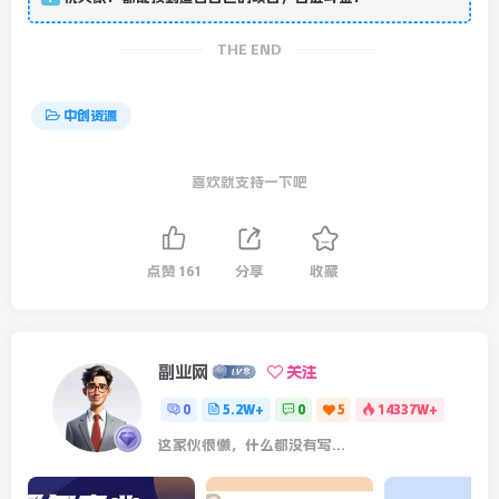
THE END
中创资源
喜欢就支持一下吧
点赞
161
分享
收藏
副业网
关注
0
5.2W+
0
5
14337W+
这家伙很懒，什么都没有写...