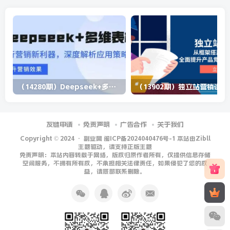
（14280期）Deepseek+多维表格，银行营销新利器，深度解析应用策略，提升营销效果
（13902期）
友链申请
免责声明
广告合作
关于我们
Copyright © 2024 ·
副业网 闽ICP备2024040476号-1 本站由Zibll
主题驱动，请支持正版主题
免责声明：本站内容转载于网络，版权归原作者所有，仅提供信息存储
空间服务，不拥有所有权，不承担相关法律责任，如果侵犯了您的权
益，请底部联系删除。