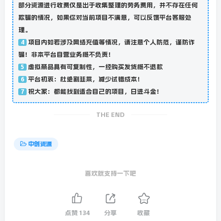
部分资源进行收费仅是出于收集整理的劳务费用，并不存在任何
欺骗的情况，如果你对当前项目不满意，可以反馈平台客服处
理。
项目内如若涉及网络充值等情况，请注意个人防范，谨防诈
4
骗！非本平台自营业务概不负责！
虚拟商品具有可复制性，一经购买发货概不退款
5
平台初衷：杜绝割韭菜，减少试错成本！
6
祝大家：都能找到适合自己的项目，日进斗金！
7
THE END
中创资源
喜欢就支持一下吧
点赞
134
分享
收藏