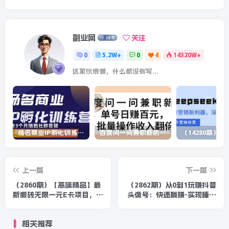
副业网
关注
0
5.2W+
0
4
14320W+
这家伙很懒，什么都没有写...
杨名商业IP孵化训练营，从商业到内容到转化一站式学 价值5980元
百度问一问兼职新机遇，单号日赚百元，批量操作收入翻倍
上一篇
下一篇
（2860期）【高端精品】最
（2862期）从0到1玩赚抖音
新搬砖无限一元E卡项目，每
头像号：快速躺赚-实现睡后
天可以撸150+多劳多得，可
收！附：大佬起号干货！
实操
相关推荐