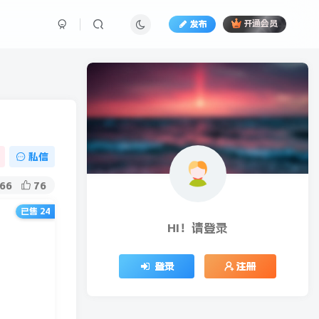
发布
开通会员
私信
66
76
已售 24
号做起来
HI！请登录
登录
注册