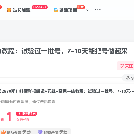
折
日入500+
日更
站长加盟
副业项目
体教程：试验过一批号，7-10天能把号做起来
关注
9
（2830期）抖音影视搬运+剪辑+变现一体教程：试验过一批号，7-10天能把
此内容为付费资源，请付费后查看
1
限时特惠
19
金币
金币
免费
免费
赞助会员
加盟合伙