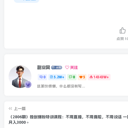
点赞
1
副业网
关注
0
5.2W+
0
5
14343W+
这家伙很懒，什么都没有写...
上一篇
（2806期）独创爆粉特训课程：不用直播，不用露脸，不用说话 一
月入3000＋