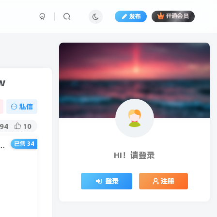
发布
开通会员
w
私信
94
10
已售 34
运营型主播爆流实战技能，单场场观60万＋在线人数2w+销售155w
HI！请登录
登录
注册