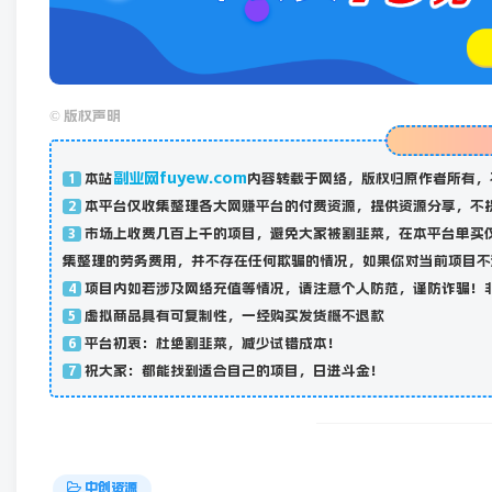
©
版权声明
副业网fuyew.com
本站
内容转载于网络，版权归原作者所有，
1
本平台仅收集整理各大网赚平台的付费资源，提供资源分享，不
2
市场上收费几百上千的项目，避免大家被割韭菜，在本平台单买
3
集整理的劳务费用，并不存在任何欺骗的情况，如果你对当前项目不
项目内如若涉及网络充值等情况，请注意个人防范，谨防诈骗！
4
虚拟商品具有可复制性，一经购买发货概不退款
5
平台初衷：杜绝割韭菜，减少试错成本！
6
祝大家：都能找到适合自己的项目，日进斗金！
7
中创资源