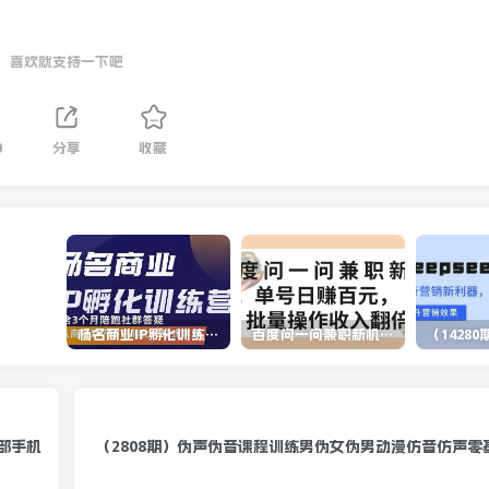
喜欢就支持一下吧
0
分享
收藏
杨名商业IP孵化训练营，从商业到内容到转化一站式学 价值5980元
百度问一问兼职新机遇，单号日赚百元，批量操作收入翻倍
部手机
（2808期）伪声伪音课程训练男伪女伪男动漫仿音仿声零