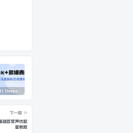
（14280期）Deepseek+多维表格，银行营销新利器，深度解析应用策略，提升营销效果
（14573期）2025蓝海项目 1天涨粉200+ 1单99 1个月2万+
（13902期）独立站营销课，从框架搭建到二次营销，全面提升产品竞争力和用户忠诚度
下一篇
基础百变声优配
音教程