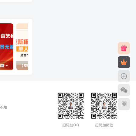
（10784期）最新蓝海项目咸鱼零成本卖爱奇艺会员小白有手就行 无脑操作轻松日入三位数
（3577期）最新移动话费项目：利用咸鱼接单，单人利润300+适合个人或工作室
不承
扫码加QQ
扫码加微信