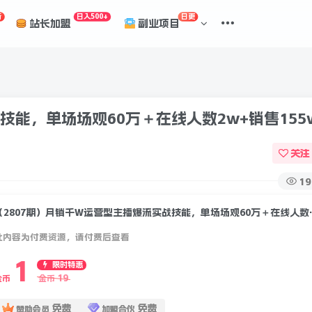
折
日入500+
日更
站长加盟
副业项目
技能，单场场观60万＋在线人数2w+销售155
关注
19
（2807期）月销千W
此内容为付费资源，请付费后查看
1
限时特惠
19
金币
金币
免费
免费
赞助会员
加盟合伙