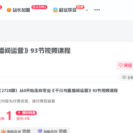
折
日入500+
日更
站长加盟
副业项目
播间运营》93节视频课程
关注
24
（2728期）从0开始走向专业《千川与直播间运营》93节视频课程
此内容为付费资源，请付费后查看
1
限时特惠
19
金币
金币
免费
免费
赞助会员
加盟合伙