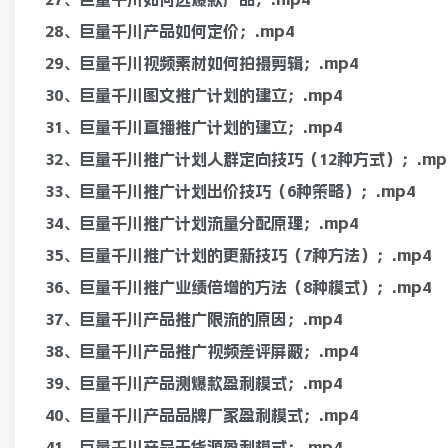
28、巨量千川产品如何定价；.mp4
29、巨量千川视频素材如何拍摄剪辑；.mp4
30、巨量千川图文推广计划的建立；.mp4
31、巨量千川直播推广计划的建立；.mp4
32、巨量千川推广计划人群定向技巧（12种方式）；.mp
33、巨量千川推广计划出价技巧（6种策略）；.mp4
34、巨量千川推广计划流量分配原理；.mp4
35、巨量千川推广计划的更新技巧（7种方法）；.mp4
36、巨量千川推广业绩倍增的方法（8种模式）；.mp4
37、巨量千川产品推广限流的原因；.mp4
38、巨量千川产品推广视频差评屏蔽；.mp4
39、巨量千川产品测爆款盈利模式；.mp4
40、巨量千川产品品牌厂家盈利模式；.mp4
41、巨量千川产品无货源盈利模式；.mp4