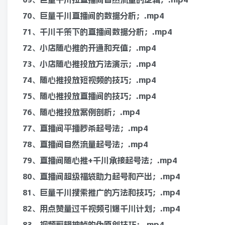
70、巨量千川直播间的数据分析；.mp4
71、千川千策下的直播间数据分析；.mp4
72、小店随心推的开通和充值；.mp4
73、小店随心推投放方法演示；.mp4
74、随心推投放短视频的技巧；.mp4
75、随心推投放直播间的技巧；.mp4
76、随心推投放案例剖析；.mp4
77、直播间平播秒杀起号法；.mp4
78、直播间自然流量起号法；.mp4
79、直播间随心推+千川承接起号法；.mp4
80、直播间超级福袋助力起号和产出；.mp4
81、巨量千川搜索推广的方法和技巧；.mp4
82、用点赞量过千视频引爆千川计划；.mp4
83、视频剪辑抽帧的伪原创技巧；.mp4