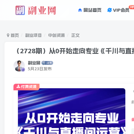
3
网站首页
VIP会员
首页
副业项目
中创资源
正文
（2728期）从0开始走向专业《千川与直
副业网
5月23日发布
付费资源