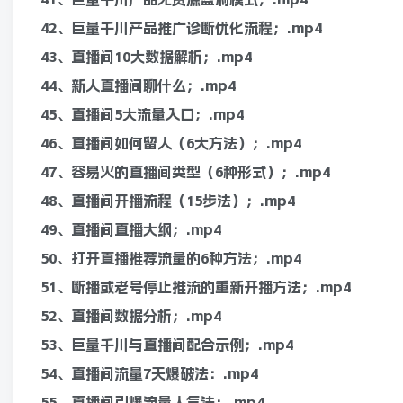
42、巨量千川产品推广诊断优化流程；.mp4
43、直播间10大数据解析；.mp4
44、新人直播间聊什么；.mp4
45、直播间5大流量入口；.mp4
46、直播间如何留人（6大方法）；.mp4
47、容易火的直播间类型（6种形式）；.mp4
48、直播间开播流程（15步法）；.mp4
49、直播间直播大纲；.mp4
50、打开直播推荐流量的6种方法；.mp4
51、断播或老号停止推流的重新开播方法；.mp4
52、直播间数据分析；.mp4
53、巨量千川与直播间配合示例；.mp4
54、直播间流量7天爆破法：.mp4
55、直播间引爆流量人气法；.mp4