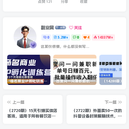
点赞
121
分享
收藏
副业网
关注
0
5.2W+
0
4
14337W+
这家伙很懒，什么都没有写...
杨名商业IP孵化训练营，从商业到内容到转化一站式学 价值5980元
百度问一问兼职新机遇，单号日赚百元，批量操作收入翻倍
上一篇
下一篇
（2720期）15天引爆实体店
（2722期）外面卖50一次的
客流，适用于所有餐饮店，
抖音设备封禁解除技术，某
突破单量瓶颈 单月42万
多某宝收费出售