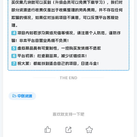
买仅需几块就可以买到（升级会员可以免费下载学习），我们对
部分资源进行收费仅是出于收集整理的劳务费用，并不存在任何
欺骗的情况，如果你对当前项目不满意，可以反馈平台客服处
理。
项目内如若涉及网络充值等情况，请注意个人防范，谨防诈
4
骗！非本平台自营业务概不负责！
虚拟商品具有可复制性，一经购买发货概不退款
5
平台初衷：杜绝割韭菜，减少试错成本！
6
祝大家：都能找到适合自己的项目，日进斗金！
7
THE END
中创资源
喜欢就支持一下吧