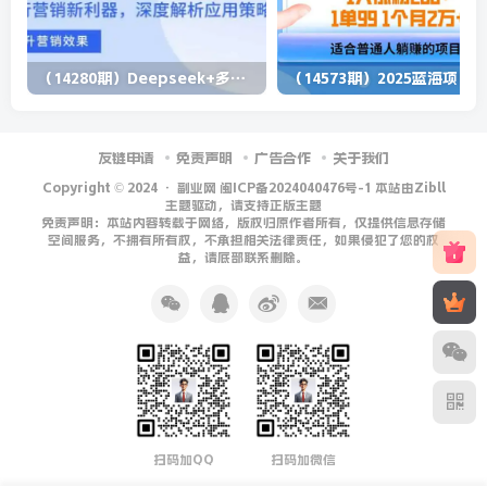
（14280期）Deepseek+多维表格，银行营销新利器，深度解析应用策略，提升营销效果
（1
友链申请
免责声明
广告合作
关于我们
Copyright © 2024 ·
副业网 闽ICP备2024040476号-1 本站由Zibll
主题驱动，请支持正版主题
免责声明：本站内容转载于网络，版权归原作者所有，仅提供信息存储
空间服务，不拥有所有权，不承担相关法律责任，如果侵犯了您的权
益，请底部联系删除。
扫码加QQ
扫码加微信