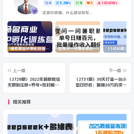
0
5.2W+
0
5
14343W+
这家伙很懒，什么都没有写...
杨名商业IP孵化训练营，从商业到内容到转化一站式学 价值5980元
百度问一问兼职新机遇，单号日赚百元，批量操作收入翻倍
上一篇
下一篇
（2729期）2022年最新微信
（2731期）30天打造一台小
无限制注册+养号+防封解封
型印钞机：躺赚30万的项目
技巧（含文档+视频）
完整复盘（视频教程）
相关推荐