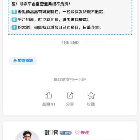
骗！非本平台自营业务概不负责！
虚拟商品具有可复制性，一经购买发货概不退款
5
平台初衷：杜绝割韭菜，减少试错成本！
6
祝大家：都能找到适合自己的项目，日进斗金！
7
THE END
中创资源
喜欢就支持一下吧
点赞
91
分享
收藏
副业网
关注