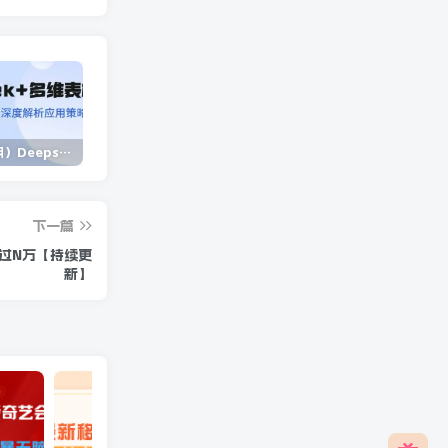
（14280期）Deepseek+多维表格，银行营销新利器，深度解析应用策略，提升营销效果
（14573期）2025蓝海项目 1天涨粉200+ 1单99 1个月2万+
（13902期）独立站营销课，从框架搭建到二次营销，全面提升产品竞争力和用户忠诚度
下一篇
入过N万【持续更
新】