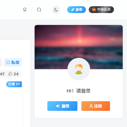
发布
开通会员
私信
47
34
已售 31
HI！请登录
登录
注册