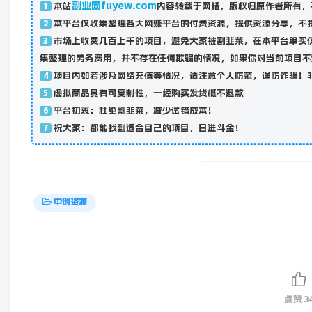
副业网fuyew.com
本站
内容转载于网络，版权归原作者所有，
1
本平台仅收集整理各大网赚平台的付费资源，提供资源分享，不
2
市场上收费几百上千的项目，避免大家被割韭菜，在本平台单买
3
集整理的劳务费用，并不存在任何欺骗的情况，如果你对当前项目不
项目内如若涉及网络充值等情况，请注意个人防范，谨防诈骗！
4
虚拟商品具有可复制性，一经购买发货概不退款
5
平台初衷：杜绝割韭菜，减少试错成本！
6
祝大家：都能找到适合自己的项目，日进斗金！
7
中创资源
点赞
3