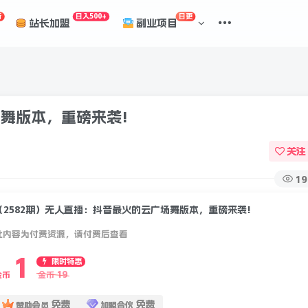
折
日入500+
日更
站长加盟
副业项目
场舞版本，重磅来袭!
关注
19
（2582期）无人直播：抖音最火的云广场舞版本，重磅来袭!
此内容为付费资源，请付费后查看
1
限时特惠
19
金币
金币
免费
免费
赞助会员
加盟合伙