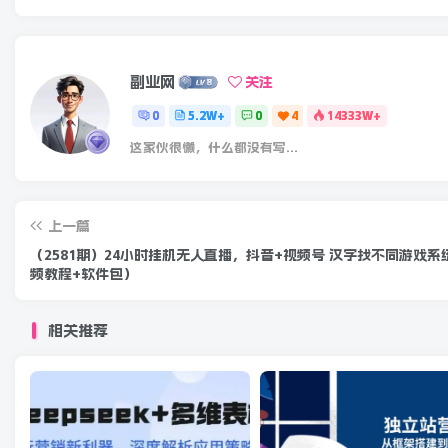
副业网
关注
0
5.2W+
0
4
14333W+
这家伙很懒，什么都没有写...
上一篇
（2581期）24小时挂机无人直播，抖音+视频号 汉字找不同游戏系
频教程+软件包）
相关推荐