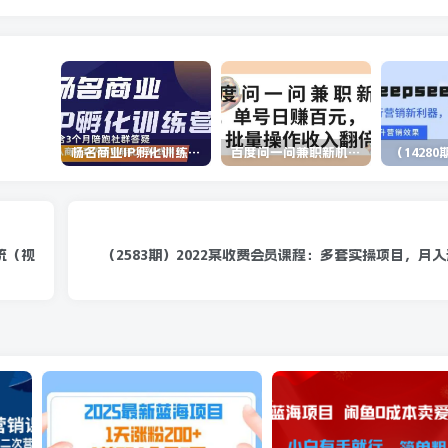
杨名商业IP孵化训练营，从商业到内容到转化一站式学 价值5980元
百度问一问兼职新机遇，单号日赚百元，批量操作收入翻倍
统（视
（2583期）2022某收费会员课程：多套实操项目，月