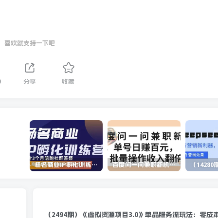
喜欢就支持一下吧
9
分享
收藏
杨名商业IP孵化训练营，从商业到内容到转化一站式学 价值5980元
百度问一问兼职新机遇，单号日赚百元，批量操作收入翻倍
（2494期）《虚拟资源项目3.0》单品服务流玩法：零成