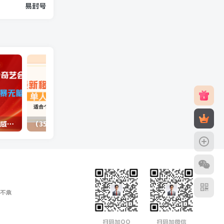
易封号
（10784期）最新蓝海项目咸鱼零成本卖爱奇艺会员小白有手就行 无脑操作轻松日入三位数
（3577期）最新移动话费项目：利用咸鱼接单，单人利润300+适合个人或工作室
不承
扫码加QQ
扫码加微信