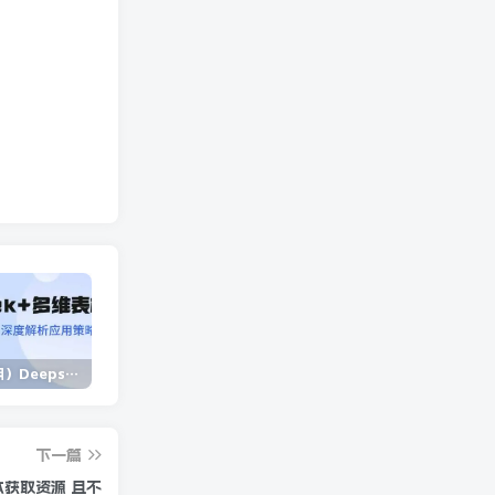
（14280期）Deepseek+多维表格，银行营销新利器，深度解析应用策略，提升营销效果
（13902期）独立站营销课，从框架搭建到二次营销，全面提升产品竞争力和用户忠诚度
（14573期）2025蓝海项目 1天涨粉200+ 1单99 1个月2万+
下一篇
本获取资源 且不