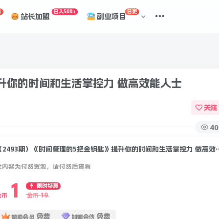
折
日入500+
日更
站长加盟
副业项目
提升你的时间和生活掌控力 做高效能人士
关注
40
（2493期）《时间管理的5把金钥匙
此内容为付费资源，请付费后查看
1
限时特惠
19
金币
金币
免费
免费
赞助会员
加盟合伙