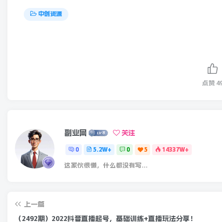
中创资源
点赞
4
副业网
关注
0
5.2W+
0
5
14337W+
这家伙很懒，什么都没有写...
上一篇
（2492期）2022抖音直播起号，基础训练+直播玩法分享！