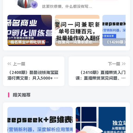
这家伙很懒，什么都没有写...
杨名商业IP孵化训练营，从商业到内容到转化一站式学 价值5980元
百度问一问兼职新机遇，单号日赚百元，批量操作收入翻倍
上一篇
下一篇
（2408期）酷酷说钱淘宝蓝
（2410期）直播带货入门
海付费文章：月入5000+ 一
课：直播带货常见问题、起
单利润200一天赚1000+(等
号与投流、新规后的主播话
玩法分享)
术调整
相关推荐