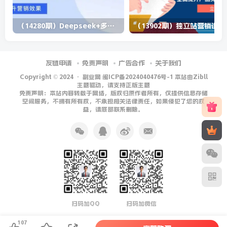
（14280期）Deepseek+多维表格，银行营销新利器，深度解析应用策略，提升营销效果
（13902期）
友链申请
免责声明
广告合作
关于我们
Copyright © 2024 ·
副业网 闽ICP备2024040476号-1 本站由Zibll
主题驱动，请支持正版主题
免责声明：本站内容转载于网络，版权归原作者所有，仅提供信息存储
空间服务，不拥有所有权，不承担相关法律责任，如果侵犯了您的权
益，请底部联系删除。
扫码加QQ
扫码加微信
107