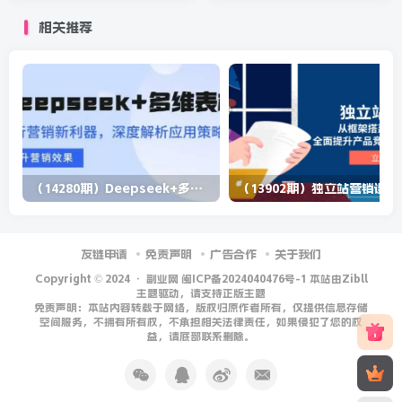
猛进
相关推荐
（14280期）Deepseek+多维表格，银行营销新利器，深度解析应用策略，提升营销效果
（13902期）
友链申请
免责声明
广告合作
关于我们
Copyright © 2024 ·
副业网 闽ICP备2024040476号-1 本站由Zibll
主题驱动，请支持正版主题
免责声明：本站内容转载于网络，版权归原作者所有，仅提供信息存储
空间服务，不拥有所有权，不承担相关法律责任，如果侵犯了您的权
益，请底部联系删除。