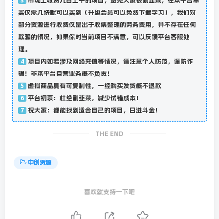
市场上收费几百上千的项目，避免大家被割韭菜，在本平台单
3
买仅需几块就可以买到（升级会员可以免费下载学习），我们对
部分资源进行收费仅是出于收集整理的劳务费用，并不存在任何
欺骗的情况，如果你对当前项目不满意，可以反馈平台客服处
理。
项目内如若涉及网络充值等情况，请注意个人防范，谨防诈
4
骗！非本平台自营业务概不负责！
虚拟商品具有可复制性，一经购买发货概不退款
5
平台初衷：杜绝割韭菜，减少试错成本！
6
祝大家：都能找到适合自己的项目，日进斗金！
7
THE END
中创资源
喜欢就支持一下吧