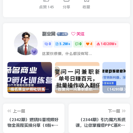
点赞
145
分享
收藏
副业网
关注
0
5.2W+
0
4
14320W+
这家伙很懒，什么都没有写...
杨名商业IP孵化训练营，从商业到内容到转化一站式学 价值5980元
百度问一问兼职新机遇，单号日赚百元，批量操作收入翻倍
上一篇
下一篇
（2342期）燃烧抖音视频好
（2344期）引力魔方系统
物全流程实操分享（0粉+中
课，让你掌握低PPC高ROI
期+后期拆解）
玩法，店铺流量和销量突飞