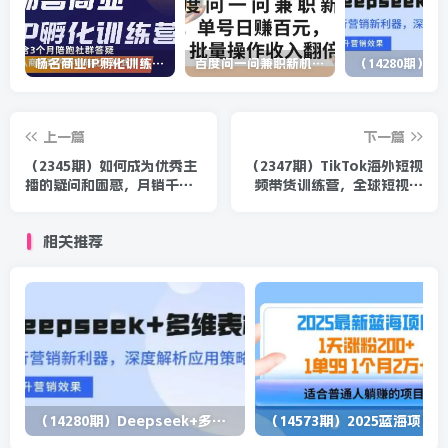
杨名商业IP孵化训练营，从商业到内容到转化一站式学 价值5980元
百度问一问兼职新机遇，单号日赚百元，批量操作收入翻倍
上一篇
下一篇
（2345期）如何成为优秀主
（2347期）TikTok海外短视
播的疑问和困惑，月销千万
频带货训练营，全球短视频
的流量秘籍，答案都在这里
带货2022年最吸金的蓝海市
场
相关推荐
（14280期）Deepseek+多维表格，银行营销新利器，深度解析应用策略，提升营销效果
（1