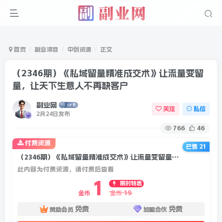
首页
副业项目
中创资源
正文
（2346期）《私域留量精准成交术》让流量变留
量，让天下生意人不再缺客户
副业网
关注
私信
2月24日发布
766
46
付费资源
已售 21
（2346期）《私域留量精准成交术》让流量变留量，让天下生意人不再缺客户
此内容为付费资源，请付费后查看
1
限时特惠
19
金币
金币
免费
免费
赞助会员
加盟合伙