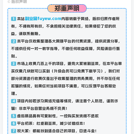
©
版权声明
郑重声明
副业网fuyew.com
本站
内容转载于网络，版权归原作者所
1
有，不拥有所有权，不承担相关法律责任，如果侵犯了您的权
益，请联系删除。
本平台仅收集整理各大网赚平台的付费资源，提供资源分享，
2
不提供任何一对一教学指导，不做任何收益保障，风险请自行甄
别。
市场上收费几百上千的项目，避免大家被割韭菜，在本平台单
3
买仅需几块就可以买到（升级会员可以免费下载学习），我们对
部分资源进行收费仅是出于收集整理的劳务费用，并不存在任何
欺骗的情况，如果你对当前项目不满意，可以反馈平台客服处
理。
项目内如若涉及网络充值等情况，请注意个人防范，谨防诈
4
骗！非本平台自营业务概不负责！
虚拟商品具有可复制性，一经购买发货概不退款
5
平台初衷：杜绝割韭菜，减少试错成本！
6
祝大家：都能找到适合自己的项目，日进斗金！
7